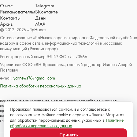
О нас
Telegram
Рекламодателям
ВКонтакте
Контакты
Дзен
Архив
MAX
© 2012–2026 «ЯрНьюс»
Сетевое издание «ЯрНьюс» зарегистрировано Федеральной службой по
надзору в сфере связи, информационных технологий и массовых
коммуникаций (Роскомнадзор).
Регистрационный номер ЭЛ № ФС 77 - 73566
Учредитель ООО «ВН-Ярославль», главный редактор Иванов Андрей
Павлович
e-mail:
yarnews76@gmail.com
Политика обработки персональных данных
Все права на любые материалы, опубликованные на сайте, защищены в
соответствии с российским и международным законодательством об авторском
Продолжая пользоваться сайтом, вы соглашаетесь с
праве и смежных правах. Любое использование текстовых, фото, аудио и
использованием файлов cookie и сервиса «Яндекс.Метрика»
видеоматериалов возможно только с согласия правообладателя с обязательной
для обработки персональных данных, указанных в
Политике
гиперссылкой на сайт https://www.yarnews.net; Для детей старше 16 лет.
обработки персональных данных
.
Принять