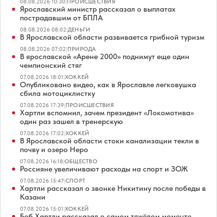
08.08.2026 10:30
|
ПРОИСШЕСТВИЯ
Ярославский министр рассказал о выплатах
пострадавшим от БПЛА
08.08.2026 08:02
|
ДЕНЬГИ
В Ярославской области развивается грибной туризм
08.08.2026 07:02
|
ПРИРОДА
В ярославской «Арене 2000» поднимут еще один
чемпионский стяг
07.08.2026 18:01
|
ХОККЕЙ
Опубликовано видео, как в Ярославле легковушка
сбила мотоциклистку
07.08.2026 17:39
|
ПРОИСШЕСТВИЯ
Хартли вспомнил, зачем президент «Локомотива»
один раз зашел в тренерскую
07.08.2026 17:02
|
ХОККЕЙ
В Ярославской области стоки канализации текли в
почву и озеро Неро
07.08.2026 16:18
|
ОБЩЕСТВО
Россияне увеличивают расходы на спорт и ЗОЖ
07.08.2026 15:47
|
СПОРТ
Хартли рассказал о звонке Никитину после победы в
Казани
07.08.2026 15:01
|
ХОККЕЙ
Боб Хартли рассказал о самом тяжёлом моменте