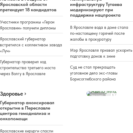
Ярославской области
инфраструктуру Тутаева
претендует 18 кандидатов
модернизируют при
поддержке нацпроекта
Участники программы «Герои
В Ярославле вода в доме стала
Ярославии» получили дипломы
по-настоящему горячей после
Ярославский губернатор
жалобы в прокуратуру
встретился с коллективом завода
Мэр Ярославля призвал ускорить
«Луч»
подготовку домов к зиме
Губернатор проверил ход
Суд не стал прекращать
строительства третьего моста
уголовное дело экс-главы
через Волгу в Ярославле
Борисоглебского района
Здоровье
Реклама
Губернатор анонсировал
открытие в Переславле
центров гемодиализа и
онкопомощи
Ярославские хирурги спасли