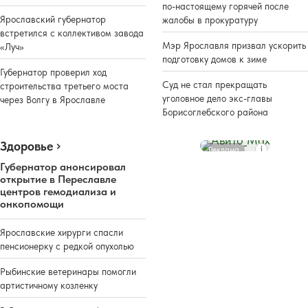
по-настоящему горячей после
Ярославский губернатор
жалобы в прокуратуру
встретился с коллективом завода
Мэр Ярославля призвал ускорить
«Луч»
подготовку домов к зиме
Губернатор проверил ход
Суд не стал прекращать
строительства третьего моста
уголовное дело экс-главы
через Волгу в Ярославле
Борисоглебского района
Здоровье
Реклама
Губернатор анонсировал
открытие в Переславле
центров гемодиализа и
онкопомощи
Ярославские хирурги спасли
пенсионерку с редкой опухолью
Рыбинские ветеринары помогли
артистичному козленку