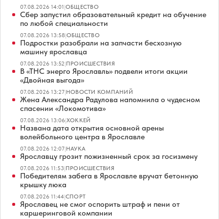
07.08.2026 14:01
|
ОБЩЕСТВО
Сбер запустил образовательный кредит на обучение
по любой специальности
07.08.2026 13:58
|
ОБЩЕСТВО
Подростки разобрали на запчасти бесхозную
машину ярославца
07.08.2026 13:52
|
ПРОИСШЕСТВИЯ
В «ТНС энерго Ярославль» подвели итоги акции
«Двойная выгода»
07.08.2026 13:27
|
НОВОСТИ КОМПАНИЙ
Жена Александра Радулова напомнила о чудесном
спасении «Локомотива»
07.08.2026 13:06
|
ХОККЕЙ
Названа дата открытия основной арены
волейбольного центра в Ярославле
07.08.2026 12:07
|
НАУКА
Ярославцу грозит пожизненный срок за госизмену
07.08.2026 11:53
|
ПРОИСШЕСТВИЯ
Победителям забега в Ярославле вручат бетонную
крышку люка
07.08.2026 11:44
|
СПОРТ
Ярославец не смог оспорить штраф и пени от
каршеринговой компании