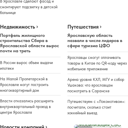
В Ярославле сделают фасад и
смонтируют подсветку в детской
больнице
Недвижимость
Путешествия
Портфель жилищного
Ярославскую область
строительства Сбера в
назвали в числе лидеров в
Ярославской области вырос
сфере туризма ЦФО
почти на треть
Ярославцы смогут оплачивать
В России вырос объем выдачи
товары в Китае по QR-коду через
ипотеки
мобильное приложение
На Малой Пролетарской в
Арена уровня КХЛ, МГУ и собор
Ярославле могут построить
Ушакова: что ярославцам
многоквартирный дом
посмотреть в Саранске
Власти отказались расширять
Путешествуем с «Локомотивом»:
внутриквартальный проезд в
посчитали, сколько стоит
центре Ярославля
хоккейный выезд
Новости компаний