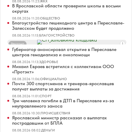
08.08.2026 11:23
|
ЖКХ
В Ярославской области проверили школы в восьми
округах
08.08.2026 11:20
|
ОБЩЕСТВО
Благоустройство пешеходного центра в Переславле-
Залесском будет продолжено
08.08.2026 11:15
|
БЛАГОУСТРОЙСТВО
Реклама
Губернатор анонсировал открытие в Переславле
центров гемодиализа и онкопомощи
08.08.2026 11:13
|
ЗДОРОВЬЕ
Михаил Евраев встретился с коллективом ООО
«Протэкт»
08.08.2026 11:06
|
ОФИЦИАЛЬНО
Почти 300 спортсменов и тренеров-ярославцев
получат выплаты за достижения
08.08.2026 11:01
|
СПОРТ
Три человека погибли в ДТП в Переславле из-за
неуправляемого заноса
08.08.2026 10:30
|
ПРОИСШЕСТВИЯ
Ярославский министр рассказал о выплатах
пострадавшим от БПЛА
08.08.2026 08:02
|
ДЕНЬГИ