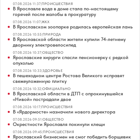
07.08.2026 11:37
|
ПРОИСШЕСТВИЯ
В Ярославле вода в доме стала по-настоящему
горячей после жалобы в прокуратуру
07.08.2026 11:07
|
ЖКХ
В Ярославском зоопарке родилась европейская лань
07.08.2026 10:55
|
ПРИРОДА
В Ярославской области жители купили 74-летнему
дворнику электровелосипед
07.08.2026 10:37
|
ОБЩЕСТВО
Ярославские хирурги спасли пенсионерку с редкой
опухолью
07.08.2026 10:33
|
ЗДОРОВЬЕ
В пешеходном центре Ростова Великого исправят
свежеуложенную плитку
07.08.2026 10:32
|
ОФИЦИАЛЬНО
В Ярославской области в ДТП с опрокинувшейся
«Нивой» пострадали двое
07.08.2026 10:17
|
ПРОИСШЕСТВИЯ
В «Ярдормосте» назначили нового директора
07.08.2026 09:51
|
ОБЩЕСТВО
Окрестности Ярославля покинули клещи
07.08.2026 09:45
|
ПРОИСШЕСТВИЯ
Ярославский бизнесмен не смог победить борщевик