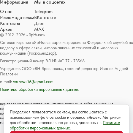
Информация
Мы в соцсетях
О нас
Telegram
Рекламодателям
ВКонтакте
Контакты
Дзен
Архив
MAX
© 2012–2026 «ЯрНьюс»
Сетевое издание «ЯрНьюс» зарегистрировано Федеральной службой по
надзору в сфере связи, информационных технологий и массовых
коммуникаций (Роскомнадзор).
Регистрационный номер ЭЛ № ФС 77 - 73566
Учредитель ООО «ВН-Ярославль», главный редактор Иванов Андрей
Павлович
e-mail:
yarnews76@gmail.com
Политика обработки персональных данных
Все права на любые материалы, опубликованные на сайте, защищены в
соответствии с российским и международным законодательством об авторском
Продолжая пользоваться сайтом, вы соглашаетесь с
праве и смежных правах. Любое использование текстовых, фото, аудио и
использованием файлов cookie и сервиса «Яндекс.Метрика»
видеоматериалов возможно только с согласия правообладателя с обязательной
для обработки персональных данных, указанных в
Политике
гиперссылкой на сайт https://www.yarnews.net; Для детей старше 16 лет.
обработки персональных данных
.