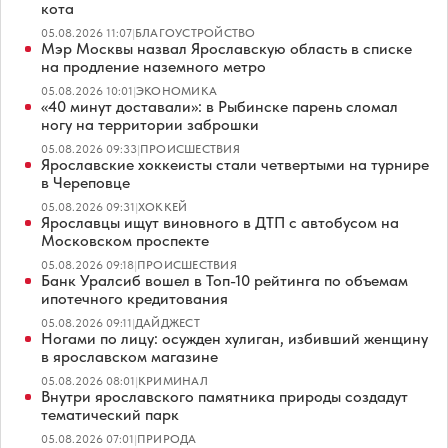
кота
05.08.2026 11:07
|
БЛАГОУСТРОЙСТВО
Мэр Москвы назвал Ярославскую область в списке
на продление наземного метро
05.08.2026 10:01
|
ЭКОНОМИКА
«40 минут доставали»: в Рыбинске парень сломал
ногу на территории заброшки
05.08.2026 09:33
|
ПРОИСШЕСТВИЯ
Ярославские хоккеисты стали четвертыми на турнире
в Череповце
05.08.2026 09:31
|
ХОККЕЙ
Ярославцы ищут виновного в ДТП с автобусом на
Московском проспекте
05.08.2026 09:18
|
ПРОИСШЕСТВИЯ
Банк Уралсиб вошел в Топ-10 рейтинга по объемам
ипотечного кредитования
05.08.2026 09:11
|
ДАЙДЖЕСТ
Ногами по лицу: осужден хулиган, избивший женщину
в ярославском магазине
05.08.2026 08:01
|
КРИМИНАЛ
Внутри ярославского памятника природы создадут
тематический парк
05.08.2026 07:01
|
ПРИРОДА