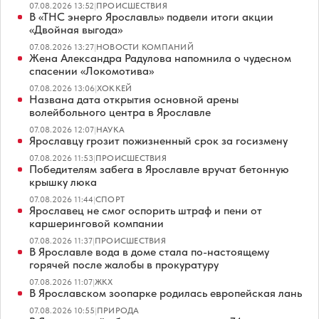
07.08.2026 13:52
|
ПРОИСШЕСТВИЯ
В «ТНС энерго Ярославль» подвели итоги акции
«Двойная выгода»
07.08.2026 13:27
|
НОВОСТИ КОМПАНИЙ
Жена Александра Радулова напомнила о чудесном
спасении «Локомотива»
07.08.2026 13:06
|
ХОККЕЙ
Названа дата открытия основной арены
волейбольного центра в Ярославле
07.08.2026 12:07
|
НАУКА
Ярославцу грозит пожизненный срок за госизмену
07.08.2026 11:53
|
ПРОИСШЕСТВИЯ
Победителям забега в Ярославле вручат бетонную
крышку люка
07.08.2026 11:44
|
СПОРТ
Ярославец не смог оспорить штраф и пени от
каршеринговой компании
07.08.2026 11:37
|
ПРОИСШЕСТВИЯ
В Ярославле вода в доме стала по-настоящему
горячей после жалобы в прокуратуру
07.08.2026 11:07
|
ЖКХ
В Ярославском зоопарке родилась европейская лань
07.08.2026 10:55
|
ПРИРОДА