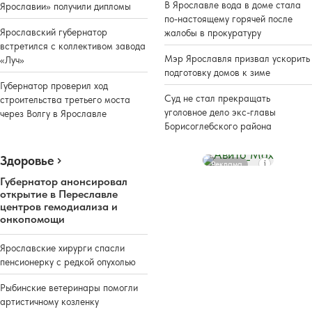
В Ярославле вода в доме стала
Ярославии» получили дипломы
по-настоящему горячей после
Ярославский губернатор
жалобы в прокуратуру
встретился с коллективом завода
Мэр Ярославля призвал ускорить
«Луч»
подготовку домов к зиме
Губернатор проверил ход
Суд не стал прекращать
строительства третьего моста
уголовное дело экс-главы
через Волгу в Ярославле
Борисоглебского района
Здоровье
Реклама
Губернатор анонсировал
открытие в Переславле
центров гемодиализа и
онкопомощи
Ярославские хирурги спасли
пенсионерку с редкой опухолью
Рыбинские ветеринары помогли
артистичному козленку