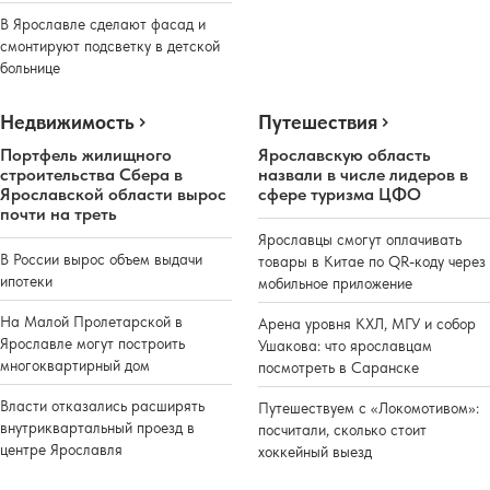
В Ярославле сделают фасад и
смонтируют подсветку в детской
больнице
Недвижимость
Путешествия
Портфель жилищного
Ярославскую область
строительства Сбера в
назвали в числе лидеров в
Ярославской области вырос
сфере туризма ЦФО
почти на треть
Ярославцы смогут оплачивать
В России вырос объем выдачи
товары в Китае по QR-коду через
ипотеки
мобильное приложение
На Малой Пролетарской в
Арена уровня КХЛ, МГУ и собор
Ярославле могут построить
Ушакова: что ярославцам
многоквартирный дом
посмотреть в Саранске
Власти отказались расширять
Путешествуем с «Локомотивом»:
внутриквартальный проезд в
посчитали, сколько стоит
центре Ярославля
хоккейный выезд