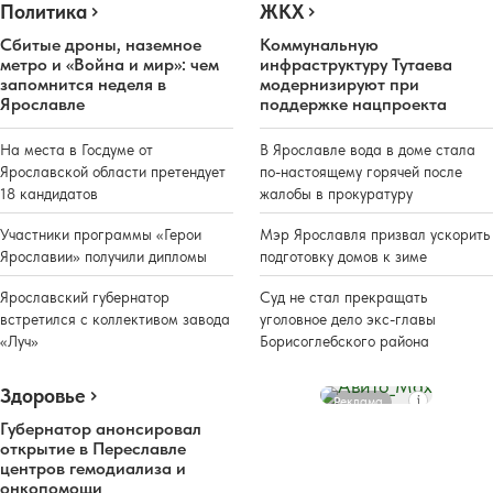
Политика
ЖКХ
Сбитые дроны, наземное
Коммунальную
метро и «Война и мир»: чем
инфраструктуру Тутаева
запомнится неделя в
модернизируют при
Ярославле
поддержке нацпроекта
На места в Госдуме от
В Ярославле вода в доме стала
Ярославской области претендует
по-настоящему горячей после
18 кандидатов
жалобы в прокуратуру
Участники программы «Герои
Мэр Ярославля призвал ускорить
Ярославии» получили дипломы
подготовку домов к зиме
Ярославский губернатор
Суд не стал прекращать
встретился с коллективом завода
уголовное дело экс-главы
«Луч»
Борисоглебского района
Здоровье
Реклама
Губернатор анонсировал
открытие в Переславле
центров гемодиализа и
онкопомощи