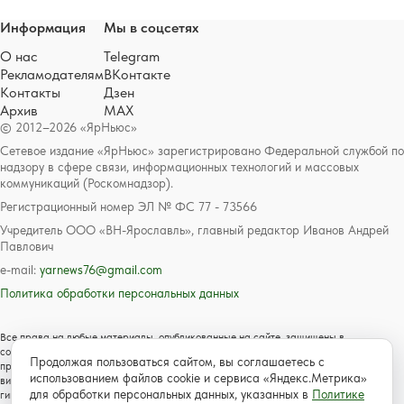
Информация
Мы в соцсетях
О нас
Telegram
Рекламодателям
ВКонтакте
Контакты
Дзен
Архив
MAX
© 2012–2026 «ЯрНьюс»
Сетевое издание «ЯрНьюс» зарегистрировано Федеральной службой по
надзору в сфере связи, информационных технологий и массовых
коммуникаций (Роскомнадзор).
Регистрационный номер ЭЛ № ФС 77 - 73566
Учредитель ООО «ВН-Ярославль», главный редактор Иванов Андрей
Павлович
e-mail:
yarnews76@gmail.com
Политика обработки персональных данных
Все права на любые материалы, опубликованные на сайте, защищены в
соответствии с российским и международным законодательством об авторском
Продолжая пользоваться сайтом, вы соглашаетесь с
праве и смежных правах. Любое использование текстовых, фото, аудио и
использованием файлов cookie и сервиса «Яндекс.Метрика»
видеоматериалов возможно только с согласия правообладателя с обязательной
для обработки персональных данных, указанных в
Политике
гиперссылкой на сайт https://www.yarnews.net; Для детей старше 16 лет.