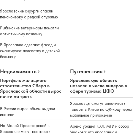
Ярославские хирурги спасли
пенсионерку с редкой опухолью
Рыбинские ветеринары помогли
артистичному козленку
В Ярославле сделают фасад и
смонтируют подсветку в детской
больнице
Недвижимость
Путешествия
Портфель жилищного
Ярославскую область
строительства Сбера в
назвали в числе лидеров в
Ярославской области вырос
сфере туризма ЦФО
почти на треть
Ярославцы смогут оплачивать
В России вырос объем выдачи
товары в Китае по QR-коду через
ипотеки
мобильное приложение
На Малой Пролетарской в
Арена уровня КХЛ, МГУ и собор
Ярославле могут построить
Ушакова: что ярославцам