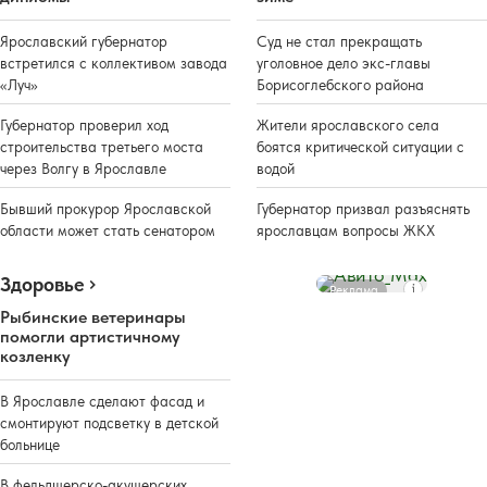
Ярославский губернатор
Суд не стал прекращать
встретился с коллективом завода
уголовное дело экс-главы
«Луч»
Борисоглебского района
Губернатор проверил ход
Жители ярославского села
строительства третьего моста
боятся критической ситуации с
через Волгу в Ярославле
водой
Бывший прокурор Ярославской
Губернатор призвал разъяснять
области может стать сенатором
ярославцам вопросы ЖКХ
Здоровье
Реклама
Рыбинские ветеринары
помогли артистичному
козленку
В Ярославле сделают фасад и
смонтируют подсветку в детской
больнице
В фельдшерско-акушерских