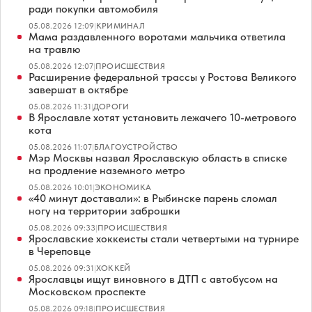
ради покупки автомобиля
05.08.2026 12:09
|
КРИМИНАЛ
Мама раздавленного воротами мальчика ответила
на травлю
05.08.2026 12:07
|
ПРОИСШЕСТВИЯ
Расширение федеральной трассы у Ростова Великого
завершат в октябре
05.08.2026 11:31
|
ДОРОГИ
В Ярославле хотят установить лежачего 10-метрового
кота
05.08.2026 11:07
|
БЛАГОУСТРОЙСТВО
Мэр Москвы назвал Ярославскую область в списке
на продление наземного метро
05.08.2026 10:01
|
ЭКОНОМИКА
«40 минут доставали»: в Рыбинске парень сломал
ногу на территории заброшки
05.08.2026 09:33
|
ПРОИСШЕСТВИЯ
Ярославские хоккеисты стали четвертыми на турнире
в Череповце
05.08.2026 09:31
|
ХОККЕЙ
Ярославцы ищут виновного в ДТП с автобусом на
Московском проспекте
05.08.2026 09:18
|
ПРОИСШЕСТВИЯ