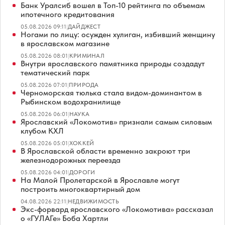
Банк Уралсиб вошел в Топ-10 рейтинга по объемам
ипотечного кредитования
05.08.2026 09:11
|
ДАЙДЖЕСТ
Ногами по лицу: осужден хулиган, избивший женщину
в ярославском магазине
05.08.2026 08:01
|
КРИМИНАЛ
Внутри ярославского памятника природы создадут
тематический парк
05.08.2026 07:01
|
ПРИРОДА
Черноморская тюлька стала видом-доминантом в
Рыбинском водохранилище
05.08.2026 06:01
|
НАУКА
Ярославский «Локомотив» признали самым силовым
клубом КХЛ
05.08.2026 05:01
|
ХОККЕЙ
В Ярославской области временно закроют три
железнодорожных переезда
05.08.2026 04:01
|
ДОРОГИ
На Малой Пролетарской в Ярославле могут
построить многоквартирный дом
04.08.2026 22:11
|
НЕДВИЖИМОСТЬ
Экс-форвард ярославского «Локомотива» рассказал
о «ГУЛАГе» Боба Хартли