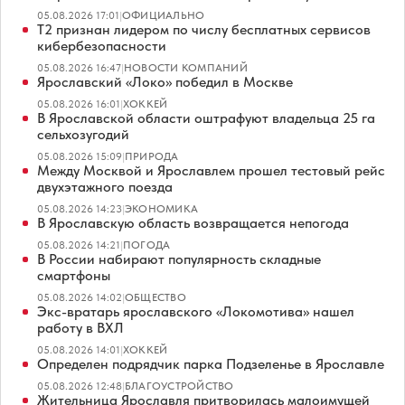
05.08.2026 17:01
|
ОФИЦИАЛЬНО
Т2 признан лидером по числу бесплатных сервисов
кибербезопасности
05.08.2026 16:47
|
НОВОСТИ КОМПАНИЙ
Ярославский «Локо» победил в Москве
05.08.2026 16:01
|
ХОККЕЙ
В Ярославской области оштрафуют владельца 25 га
сельхозугодий
05.08.2026 15:09
|
ПРИРОДА
Между Москвой и Ярославлем прошел тестовый рейс
двухэтажного поезда
05.08.2026 14:23
|
ЭКОНОМИКА
В Ярославскую область возвращается непогода
05.08.2026 14:21
|
ПОГОДА
В России набирают популярность складные
смартфоны
05.08.2026 14:02
|
ОБЩЕСТВО
Экс-вратарь ярославского «Локомотива» нашел
работу в ВХЛ
05.08.2026 14:01
|
ХОККЕЙ
Определен подрядчик парка Подзеленье в Ярославле
05.08.2026 12:48
|
БЛАГОУСТРОЙСТВО
Жительница Ярославля притворилась малоимущей