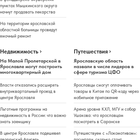
пунктах Мышкинского округа
начнут продавать лекарства
На территории ярославской
областной больницы проведут
ямочный ремонт
Недвижимость
Путешествия
На Малой Пролетарской в
Ярославскую область
Ярославле могут построить
назвали в числе лидеров в
многоквартирный дом
сфере туризма ЦФО
Власти отказались расширять
Ярославцы смогут оплачивать
внутриквартальный проезд в
товары в Китае по QR-коду через
центре Ярославля
мобильное приложение
Льготные программы на
Арена уровня КХЛ, МГУ и собор
недвижимость в России: что важно
Ушакова: что ярославцам
знать заемщику
посмотреть в Саранске
В центре Ярославля подешевел
Путешествуем с «Локомотивом»:
дворянский флигель
посчитали, сколько стоит