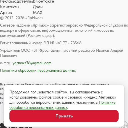
Рекламодателям
ВКонтакте
Контакты
Дзен
Архив
MAX
© 2012–2026 «ЯрНьюс»
Сетевое издание «ЯрНьюс» зарегистрировано Федеральной службой по
надзору в сфере связи, информационных технологий и массовых
коммуникаций (Роскомнадзор).
Регистрационный номер ЭЛ № ФС 77 - 73566
Учредитель ООО «ВН-Ярославль», главный редактор Иванов Андрей
Павлович
e-mail:
yarnews76@gmail.com
Политика обработки персональных данных
Все права на любые материалы, опубликованные на сайте, защищены в
соответствии с российским и международным законодательством об авторском
Продолжая пользоваться сайтом, вы соглашаетесь с
праве и смежных правах. Любое использование текстовых, фото, аудио и
использованием файлов cookie и сервиса «Яндекс.Метрика»
видеоматериалов возможно только с согласия правообладателя с обязательной
для обработки персональных данных, указанных в
Политике
гиперссылкой на сайт https://www.yarnews.net; Для детей старше 16 лет.
обработки персональных данных
.
Принять