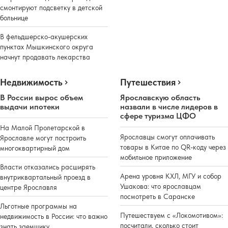
смонтируют подсветку в детской
больнице
В фельдшерско-акушерских
пунктах Мышкинского округа
начнут продавать лекарства
Недвижимость
Путешествия
В России вырос объем
Ярославскую область
выдачи ипотеки
назвали в числе лидеров в
сфере туризма ЦФО
На Малой Пролетарской в
Ярославцы смогут оплачивать
Ярославле могут построить
товары в Китае по QR-коду через
многоквартирный дом
мобильное приложение
Власти отказались расширять
Арена уровня КХЛ, МГУ и собор
внутриквартальный проезд в
Ушакова: что ярославцам
центре Ярославля
посмотреть в Саранске
Льготные программы на
Путешествуем с «Локомотивом»:
недвижимость в России: что важно
посчитали, сколько стоит
знать заемщику