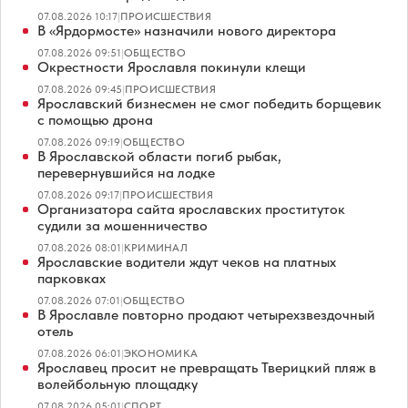
07.08.2026 10:17
|
ПРОИСШЕСТВИЯ
В «Ярдормосте» назначили нового директора
07.08.2026 09:51
|
ОБЩЕСТВО
Окрестности Ярославля покинули клещи
07.08.2026 09:45
|
ПРОИСШЕСТВИЯ
Ярославский бизнесмен не смог победить борщевик
с помощью дрона
07.08.2026 09:19
|
ОБЩЕСТВО
В Ярославской области погиб рыбак,
перевернувшийся на лодке
07.08.2026 09:17
|
ПРОИСШЕСТВИЯ
Организатора сайта ярославских проституток
судили за мошенничество
07.08.2026 08:01
|
КРИМИНАЛ
Ярославские водители ждут чеков на платных
парковках
07.08.2026 07:01
|
ОБЩЕСТВО
В Ярославле повторно продают четырехзвездочный
отель
07.08.2026 06:01
|
ЭКОНОМИКА
Ярославец просит не превращать Тверицкий пляж в
волейбольную площадку
07.08.2026 05:01
|
СПОРТ