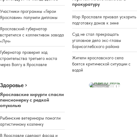
прокуратуру
Участники программы «Герои
Мэр Ярославля призвал ускорить
Ярославии» получили дипломы
подготовку домов к зиме
Ярославский губернатор
Суд не стал прекращать
встретился с коллективом завода
уголовное дело экс-главы
«Луч»
Борисоглебского района
Губернатор проверил ход
Жители ярославского села
строительства третьего моста
боятся критической ситуации с
через Волгу в Ярославле
водой
Здоровье
Реклама
Ярославские хирурги спасли
пенсионерку с редкой
опухолью
Рыбинские ветеринары помогли
артистичному козленку
В Ярославле сделают фасад и