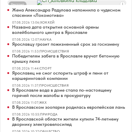
Реклама
Жена Александра Радулова напомнила о чудесном
спасении «Локомотива»
07.08.2026 13:06
|
ХОККЕЙ
Названа дата открытия основной арены
волейбольного центра в Ярославле
07.08.2026 12:07
|
НАУКА
Ярославцу грозит пожизненный срок за госизмену
07.08.2026 11:53
|
ПРОИСШЕСТВИЯ
Победителям забега в Ярославле вручат бетонную
крышку люка
07.08.2026 11:44
|
СПОРТ
Ярославец не смог оспорить штраф и пени от
каршеринговой компании
07.08.2026 11:37
|
ПРОИСШЕСТВИЯ
В Ярославле вода в доме стала по-настоящему
горячей после жалобы в прокуратуру
07.08.2026 11:07
|
ЖКХ
В Ярославском зоопарке родилась европейская лань
07.08.2026 10:55
|
ПРИРОДА
В Ярославской области жители купили 74-летнему
дворнику электровелосипед
07.08.2026 10:37
|
ОБЩЕСТВО