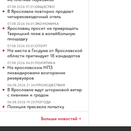
07.08.2026 07:01
|
ОБЩЕСТВО
В Ярославле повторно продают
четырехзвездочный отель
07.08.2026 06:01
|
ЭКОНОМИКА
Ярославец просит не превращать
Тверицкий пляж в волейбольную
площадку
07.08.2026 05:01
|
СПОРТ
На места в Госдуме от Ярославской
области претендует 18 кандидатов
07.08.2026 04:01
|
ПОЛИТИКА
На ярославском НПЗ
ликвидировали возгорание
резервуаров
06.08.2026 21:34
|
ПРОИСШЕСТВИЯ
В Ярославле ждут штормовой ветер
с ливнями и градом
06.08.2026 19:20
|
ПОГОДА
Полиция пресекла попытку
раздеться в ярославском торговом
центре
Больше новостей
06.08.2026 18:49
|
ПРОИСШЕСТВИЯ
В Ярославле не смогли продать