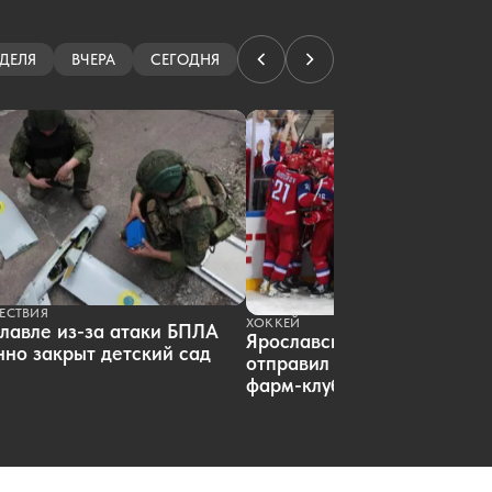
гостиницу на Московском
проспекте
ДЕЛЯ
06.08.2026 18:01
ВЧЕРА
|
ОБЩЕСТВО
СЕГОДНЯ
Эксперты выяснили, как кешбэк
влияет на спрос россиян
06.08.2026 18:00
|
НОВОСТИ КОМПАНИЙ
«Локомотив» сыграет в самом
раннем матче открытия сезона КХЛ
06.08.2026 17:19
|
ХОККЕЙ
Экс-работница аптеки отсудила
почти 800 тысяч за увольнение
06.08.2026 17:13
|
ОБЩЕСТВО
Резервисты отряда «БАРС» выходят
на дежурство в Ярославле
06.08.2026 17:05
|
ОБЩЕСТВО
ЕСТВИЯ
ХОККЕЙ
В России вырос объем выдачи
лавле из-за атаки БПЛА
Ярославский «Локомотив»
ипотеки
но закрыт детский сад
отправил пятерых хоккеист
06.08.2026 16:23
|
НЕДВИЖИМОСТЬ
фарм-клуб
Ярославский «Локомотив»
отправил четырех хоккеистов в
фарм-клуб
06.08.2026 15:21
|
ХОККЕЙ
Мария Львова-Белова оформила