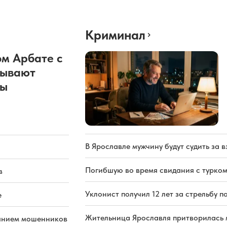
Криминал
м Арбате с
рывают
ды
В Ярославле мужчину будут судить за в
Погибшую во время свидания с турком
в
Уклонист получил 12 лет за стрельбу п
е
Жительница Ярославля притворилась 
иянием мошенников