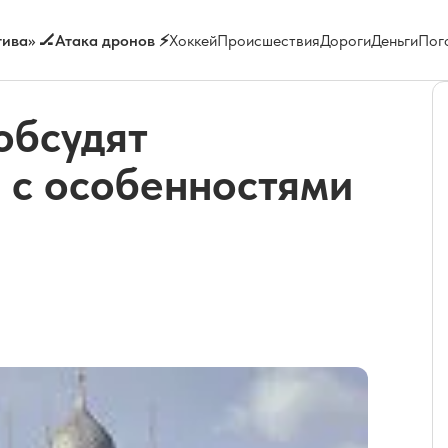
ива» 🏒
Атака дронов ⚡
Хоккей
Происшествия
Дороги
Деньги
Пог
обсудят
 с особенностями