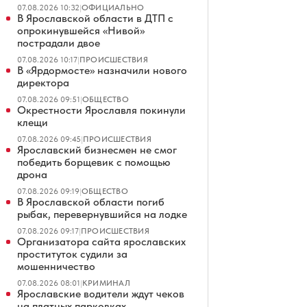
07.08.2026 10:32
|
ОФИЦИАЛЬНО
В Ярославской области в ДТП с
опрокинувшейся «Нивой»
пострадали двое
07.08.2026 10:17
|
ПРОИСШЕСТВИЯ
В «Ярдормосте» назначили нового
директора
07.08.2026 09:51
|
ОБЩЕСТВО
Окрестности Ярославля покинули
клещи
07.08.2026 09:45
|
ПРОИСШЕСТВИЯ
Ярославский бизнесмен не смог
победить борщевик с помощью
дрона
07.08.2026 09:19
|
ОБЩЕСТВО
В Ярославской области погиб
рыбак, перевернувшийся на лодке
07.08.2026 09:17
|
ПРОИСШЕСТВИЯ
Организатора сайта ярославских
проституток судили за
мошенничество
07.08.2026 08:01
|
КРИМИНАЛ
Ярославские водители ждут чеков
на платных парковках