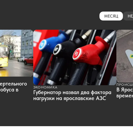
МЕСЯЦ
НЕ
ертельного
ПРОИСШ
ЭКОНОМИКА
обуса в
В Ярос
Губернатор назвал два фактора
времен
нагрузки на ярославские АЗС