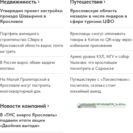
Недвижимость
Путешествия
Утвержден проект застройки
Ярославскую область
проезда Шавырина в
назвали в числе лидеров в
Ярославле
сфере туризма ЦФО
Портфель жилищного
Ярославцы смогут оплачивать
строительства Сбера в
товары в Китае по QR-коду через
Ярославской области вырос почти
мобильное приложение
на треть
Арена уровня КХЛ, МГУ и собор
В России вырос объем выдачи
Ушакова: что ярославцам
ипотеки
посмотреть в Саранске
На Малой Пролетарской в
Путешествуем с «Локомотивом»:
Ярославле могут построить
посчитали, сколько стоит
многоквартирный дом
хоккейный выезд
Новости компаний
Реклама
В «ТНС энерго Ярославль»
подвели итоги акции
«Двойная выгода»