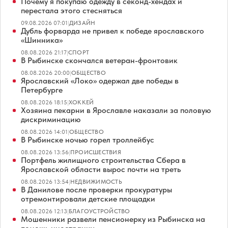
Почему я покупаю одежду в секонд-хендах и
перестала этого стесняться
09.08.2026 07:01
|
ДИЗАЙН
Дубль форварда не привел к победе ярославского
«Шинника»
08.08.2026 21:17
|
СПОРТ
В Рыбинске скончался ветеран-фронтовик
08.08.2026 20:00
|
ОБЩЕСТВО
Ярославский «Локо» одержал две победы в
Петербурге
08.08.2026 18:15
|
ХОККЕЙ
Хозяина пекарни в Ярославле наказали за половую
дискриминацию
08.08.2026 14:01
|
ОБЩЕСТВО
В Рыбинске ночью горел троллейбус
08.08.2026 13:56
|
ПРОИСШЕСТВИЯ
Портфель жилищного строительства Сбера в
Ярославской области вырос почти на треть
08.08.2026 13:54
|
НЕДВИЖИМОСТЬ
В Данилове после проверки прокуратуры
отремонтировали детские площадки
08.08.2026 12:13
|
БЛАГОУСТРОЙСТВО
Мошенники развели пенсионерку из Рыбинска на