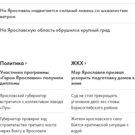
На Ярославль надвигается сильный ливень со шквалистым
ветром
На Ярославскую область обрушился крупный град
Политика
ЖКХ
Участники программы
Мэр Ярославля призвал
«Герои Ярославии» получили
ускорить подготовку домов к
дипломы
зиме
Ярославский губернатор
Суд не стал прекращать
встретился с коллективом завода
уголовное дело экс-главы
«Луч»
Борисоглебского района
Губернатор проверил ход
Жители ярославского села
строительства третьего моста
боятся критической ситуации с
через Волгу в Ярославле
водой