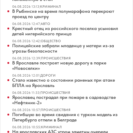
06.08.2026 13:13
|
КРИМИНАЛ
В Рыбинске на время полумарафона перекроют
проезд по центру
06.08.2026 12:47
|
АВТО
Крестный отец из российского поселка усыновил
детей нигерийского принца
06.08.2026 12:42
|
ОБЩЕСТВО
Полицейские забрали младенца у матери из-за
угрозы безопасности
06.08.2026 12:39
|
ПРОИСШЕСТВИЯ
В Ярославле построят новую дорогу в парке
«Новоселки»
06.08.2026 12:01
|
ДОРОГИ
Стало известно о состоянии раненых при атаке
БПЛА на Ярославль
06.08.2026 11:33
|
ПРОИСШЕСТВИЯ
Ярославец пострадал при пожаре в садоводстве
«Нефтяник-2»
06.08.2026 10:57
|
ПРОИСШЕСТВИЯ
Погибшую во время свидания с турком модель из
Петербурга отпели в Белграде
06.08.2026 10:55
|
КРИМИНАЛ
На ярославских АЗС утром заметны очереди