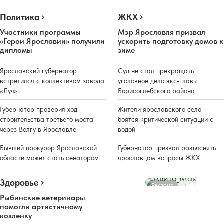
Политика
ЖКХ
Участники программы
Мэр Ярославля призвал
«Герои Ярославии» получили
ускорить подготовку домов к
дипломы
зиме
Ярославский губернатор
Суд не стал прекращать
встретился с коллективом завода
уголовное дело экс-главы
«Луч»
Борисоглебского района
Губернатор проверил ход
Жители ярославского села
строительства третьего моста
боятся критической ситуации с
через Волгу в Ярославле
водой
Бывший прокурор Ярославской
Губернатор призвал разъяснять
области может стать сенатором
ярославцам вопросы ЖКХ
Здоровье
Реклама
Рыбинские ветеринары
помогли артистичному
козленку