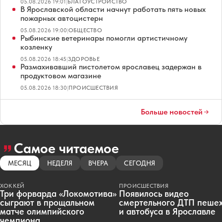
05.08.2026 19:01
|
БЛАГОУСТРОЙСТВО
В Ярославской области начнут работать пять новых
пожарных автоцистерн
05.08.2026 19:00
|
ОБЩЕСТВО
Рыбинские ветеринары помогли артистичному
козленку
05.08.2026 18:45
|
ЗДОРОВЬЕ
Размахивавший пистолетом ярославец задержан в
продуктовом магазине
05.08.2026 18:30
|
ПРОИСШЕСТВИЯ
Больше новостей
Самое читаемое
МЕСЯЦ
НЕДЕЛЯ
ВЧЕРА
СЕГОДНЯ
ХОККЕЙ
ПРОИСШЕСТВИЯ
Три форварда «Локомотива»
Появилось видео
сыграют в прощальном
смертельного ДТП пеше
матче олимпийского
и автобуса в Ярославле
чемпиона