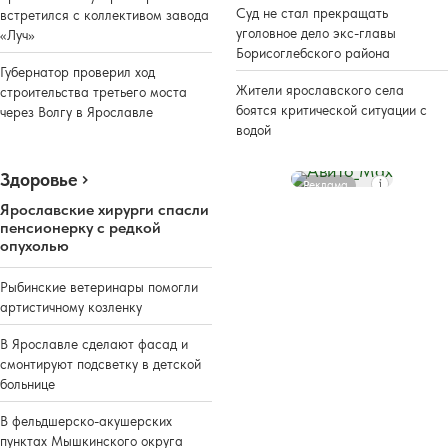
Суд не стал прекращать
встретился с коллективом завода
уголовное дело экс-главы
«Луч»
Борисоглебского района
Губернатор проверил ход
Жители ярославского села
строительства третьего моста
боятся критической ситуации с
через Волгу в Ярославле
водой
Здоровье
Реклама
Ярославские хирурги спасли
пенсионерку с редкой
опухолью
Рыбинские ветеринары помогли
артистичному козленку
В Ярославле сделают фасад и
смонтируют подсветку в детской
больнице
В фельдшерско-акушерских
пунктах Мышкинского округа