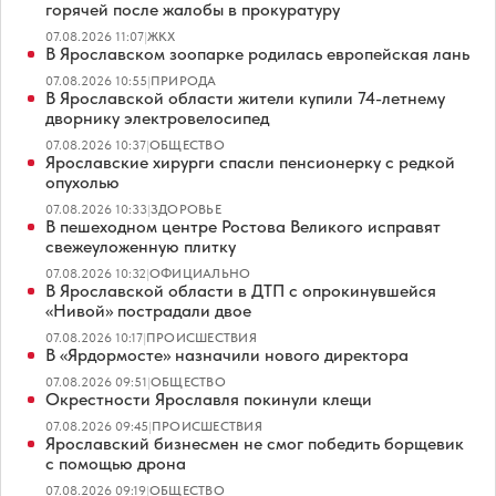
горячей после жалобы в прокуратуру
07.08.2026 11:07
|
ЖКХ
В Ярославском зоопарке родилась европейская лань
07.08.2026 10:55
|
ПРИРОДА
В Ярославской области жители купили 74-летнему
дворнику электровелосипед
07.08.2026 10:37
|
ОБЩЕСТВО
Ярославские хирурги спасли пенсионерку с редкой
опухолью
07.08.2026 10:33
|
ЗДОРОВЬЕ
В пешеходном центре Ростова Великого исправят
свежеуложенную плитку
07.08.2026 10:32
|
ОФИЦИАЛЬНО
В Ярославской области в ДТП с опрокинувшейся
«Нивой» пострадали двое
07.08.2026 10:17
|
ПРОИСШЕСТВИЯ
В «Ярдормосте» назначили нового директора
07.08.2026 09:51
|
ОБЩЕСТВО
Окрестности Ярославля покинули клещи
07.08.2026 09:45
|
ПРОИСШЕСТВИЯ
Ярославский бизнесмен не смог победить борщевик
с помощью дрона
07.08.2026 09:19
|
ОБЩЕСТВО