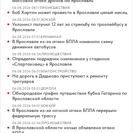
массовой атаки дронов на Ярославль
06.08.2026 08:11
|
ПРОИСШЕСТВИЯ
Боб Хартли может провести в Ярославле целый месяц
06.08.2026 08:01
|
ХОККЕЙ
Уклонист получил 12 лет за стрельбу по троллейбусу в
Ярославле
06.08.2026 07:01
|
КРИМИНАЛ
В Ярославле из-за атаки БПЛА изменили схему
движения автобусов
06.08.2026 06:26
|
ПРОИСШЕСТВИЯ
Определен подрядчик озеленения у стадиона
«Спартаковец» в Ярославле
06.08.2026 06:01
|
БЛАГОУСТРОЙСТВО
На дороге в Дядьково приступают к ремонту
тротуаров
06.08.2026 05:01
|
ДОРОГИ
Обнародован график путешествия Кубка Гагарина по
Ярославской области
06.08.2026 04:01
|
ХОККЕЙ
В Ярославле из-за ночной атаки БПЛА перерыли
федеральную трассу
06.08.2026 02:56
|
ПРОИСШЕСТВИЯ
В Ярославской области ночью объявлена атака
БПЛА