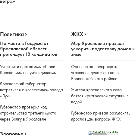
ветром
Политика
ЖКХ
На места в Госдуме от
Мэр Ярославля призвал
Ярославской области
ускорить подготовку домов к
претендует 18 кандидатов
зиме
Участники программы «Герои
Суд не стал прекращать
Ярославии» получили дипломы
уголовное дело экс-главы
Борисоглебского района
Ярославский губернатор
встретился с коллективом завода
Жители ярославского села
«Луч»
боятся критической ситуации с
водой
Губернатор проверил ход
строительства третьего моста
Губернатор призвал разъяснять
через Волгу в Ярославле
ярославцам вопросы ЖКХ
Здоровье