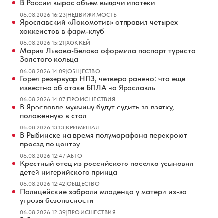
В России вырос объем выдачи ипотеки
06.08.2026 16:23
|
НЕДВИЖИМОСТЬ
Ярославский «Локомотив» отправил четырех
хоккеистов в фарм-клуб
06.08.2026 15:21
|
ХОККЕЙ
Мария Львова-Белова оформила паспорт туриста
Золотого кольца
06.08.2026 14:09
|
ОБЩЕСТВО
Горел резервуар НПЗ, четверо ранено: что еще
известно об атаке БПЛА на Ярославль
06.08.2026 14:07
|
ПРОИСШЕСТВИЯ
В Ярославле мужчину будут судить за взятку,
положенную в стол
06.08.2026 13:13
|
КРИМИНАЛ
В Рыбинске на время полумарафона перекроют
проезд по центру
06.08.2026 12:47
|
АВТО
Крестный отец из российского поселка усыновил
детей нигерийского принца
06.08.2026 12:42
|
ОБЩЕСТВО
Полицейские забрали младенца у матери из-за
угрозы безопасности
06.08.2026 12:39
|
ПРОИСШЕСТВИЯ