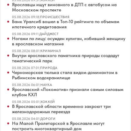
05.08.2026 09:31
|
ХОККЕЙ
Ярославцы ищут виновного в ДТП с автобусом на
Московском проспекте
05.08.2026 09:18
|
ПРОИСШЕСТВИЯ
Банк Уралсиб вошел в Топ-10 рейтинга по объемам
ипотечного кредитования
05.08.2026 09:11
|
ДАЙДЖЕСТ
Ногами по лицу: осужден хулиган, избивший женщину
в ярославском магазине
05.08.2026 08:01
|
КРИМИНАЛ
Внутри ярославского памятника природы создадут
тематический парк
05.08.2026 07:01
|
ПРИРОДА
Черноморская тюлька стала видом-доминантом в
Рыбинском водохранилище
05.08.2026 06:01
|
НАУКА
Ярославский «Локомотив» признали самым силовым
клубом КХЛ
05.08.2026 05:01
|
ХОККЕЙ
В Ярославской области временно закроют три
железнодорожных переезда
05.08.2026 04:01
|
ДОРОГИ
На Малой Пролетарской в Ярославле могут
построить многоквартирный дом