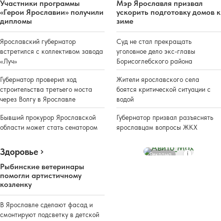
Участники программы
Мэр Ярославля призвал
«Герои Ярославии» получили
ускорить подготовку домов к
дипломы
зиме
Ярославский губернатор
Суд не стал прекращать
встретился с коллективом завода
уголовное дело экс-главы
«Луч»
Борисоглебского района
Губернатор проверил ход
Жители ярославского села
строительства третьего моста
боятся критической ситуации с
через Волгу в Ярославле
водой
Бывший прокурор Ярославской
Губернатор призвал разъяснять
области может стать сенатором
ярославцам вопросы ЖКХ
Здоровье
Реклама
Рыбинские ветеринары
помогли артистичному
козленку
В Ярославле сделают фасад и
смонтируют подсветку в детской