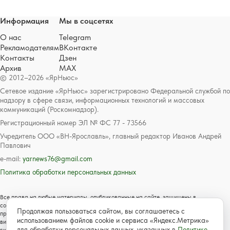
Информация
Мы в соцсетях
О нас
Telegram
Рекламодателям
ВКонтакте
Контакты
Дзен
Архив
MAX
© 2012–2026 «ЯрНьюс»
Сетевое издание «ЯрНьюс» зарегистрировано Федеральной службой по
надзору в сфере связи, информационных технологий и массовых
коммуникаций (Роскомнадзор).
Регистрационный номер ЭЛ № ФС 77 - 73566
Учредитель ООО «ВН-Ярославль», главный редактор Иванов Андрей
Павлович
e-mail:
yarnews76@gmail.com
Политика обработки персональных данных
Все права на любые материалы, опубликованные на сайте, защищены в
соответствии с российским и международным законодательством об авторском
Продолжая пользоваться сайтом, вы соглашаетесь с
праве и смежных правах. Любое использование текстовых, фото, аудио и
использованием файлов cookie и сервиса «Яндекс.Метрика»
видеоматериалов возможно только с согласия правообладателя с обязательной
для обработки персональных данных, указанных в
Политике