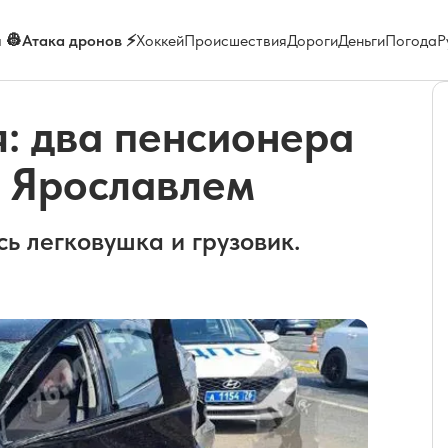
 👷
Атака дронов ⚡
Хоккей
Происшествия
Дороги
Деньги
Погода
Р
: два пенсионера
д Ярославлем
ь легковушка и грузовик.