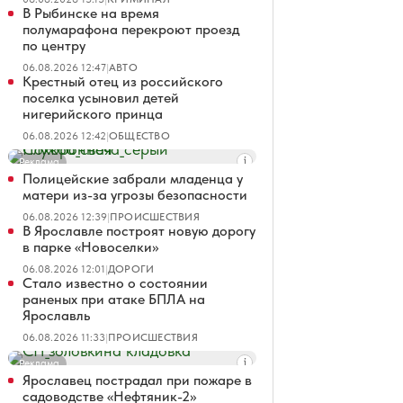
В Рыбинске на время
полумарафона перекроют проезд
по центру
06.08.2026 12:47
|
АВТО
Крестный отец из российского
поселка усыновил детей
нигерийского принца
06.08.2026 12:42
|
ОБЩЕСТВО
Реклама
Полицейские забрали младенца у
матери из-за угрозы безопасности
06.08.2026 12:39
|
ПРОИСШЕСТВИЯ
В Ярославле построят новую дорогу
в парке «Новоселки»
06.08.2026 12:01
|
ДОРОГИ
Стало известно о состоянии
раненых при атаке БПЛА на
Ярославль
06.08.2026 11:33
|
ПРОИСШЕСТВИЯ
Реклама
Ярославец пострадал при пожаре в
садоводстве «Нефтяник-2»