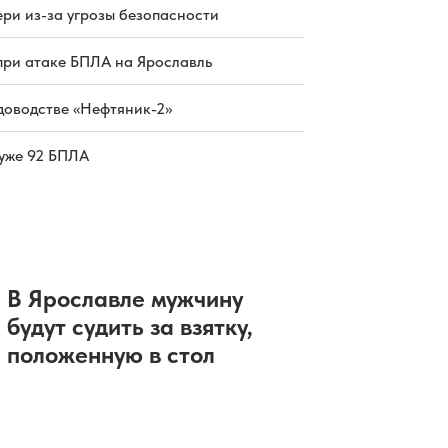
В Ярославской области оштрафуют
ри из-за угрозы безопасности
владельца 25 га сельхозугодий
05.08.2026 15:09
|
ПРИРОДА
Между Москвой и Ярославлем
при атаке БПЛА на Ярославль
прошел тестовый рейс
двухэтажного поезда
доводстве «Нефтяник-2»
05.08.2026 14:23
|
ЭКОНОМИКА
В Ярославскую область
возвращается непогода
 уже 92 БПЛА
05.08.2026 14:21
|
ПОГОДА
В России набирают популярность
складные смартфоны
05.08.2026 14:02
|
ОБЩЕСТВО
В Ярославле мужчину
будут судить за взятку,
положенную в стол