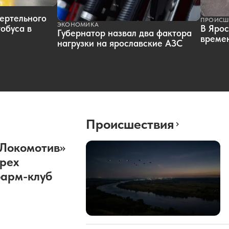
ертельного
ПРОИСШ
ЭКОНОМИКА
обуса в
В Ярос
Губернатор назвал два фактора
времен
нагрузки на ярославские АЗС
Происшествия
«Локомотив»
рех
фарм-клуб