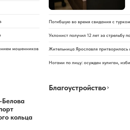
в
Погибшую во время свидания с турком
е
Уклонист получил 12 лет за стрельбу п
иянием мошенников
Жительница Ярославля притворилась 
Ногами по лицу: осужден хулиган, из
Благоустройство
-Белова
порт
ого кольца