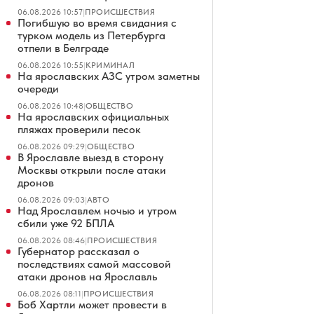
06.08.2026 10:57
|
ПРОИСШЕСТВИЯ
Погибшую во время свидания с
турком модель из Петербурга
отпели в Белграде
06.08.2026 10:55
|
КРИМИНАЛ
На ярославских АЗС утром заметны
очереди
06.08.2026 10:48
|
ОБЩЕСТВО
На ярославских официальных
пляжах проверили песок
06.08.2026 09:29
|
ОБЩЕСТВО
В Ярославле выезд в сторону
Москвы открыли после атаки
дронов
06.08.2026 09:03
|
АВТО
Над Ярославлем ночью и утром
сбили уже 92 БПЛА
06.08.2026 08:46
|
ПРОИСШЕСТВИЯ
Губернатор рассказал о
последствиях самой массовой
атаки дронов на Ярославль
06.08.2026 08:11
|
ПРОИСШЕСТВИЯ
Боб Хартли может провести в