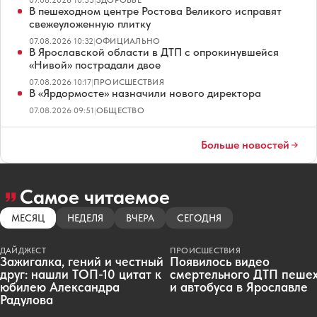
В пешеходном центре Ростова Великого исправят
свежеуложенную плитку
07.08.2026 10:32
|
ОФИЦИАЛЬНО
В Ярославской области в ДТП с опрокинувшейся
«Нивой» пострадали двое
07.08.2026 10:17
|
ПРОИСШЕСТВИЯ
В «Ярдормосте» назначили нового директора
07.08.2026 09:51
|
ОБЩЕСТВО
Больше новостей
Самое читаемое
МЕСЯЦ
НЕДЕЛЯ
ВЧЕРА
СЕГОДНЯ
ДАЙДЖЕСТ
ПРОИСШЕСТВИЯ
Зажигалка, гений и честный
Появилось видео
друг: нашли ТОП-10 цитат к
смертельного ДТП пеше
юбилею Александра
и автобуса в Ярославле
Радулова