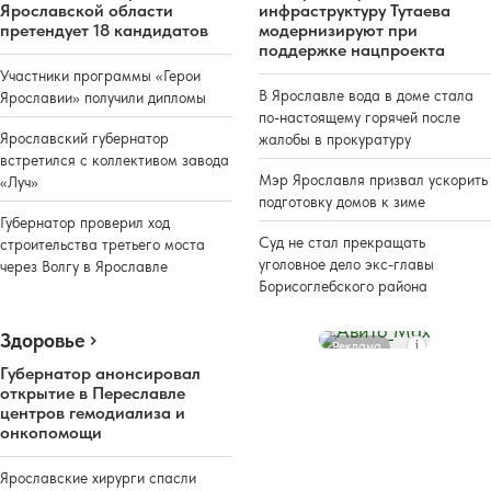
Ярославской области
инфраструктуру Тутаева
претендует 18 кандидатов
модернизируют при
поддержке нацпроекта
Участники программы «Герои
В Ярославле вода в доме стала
Ярославии» получили дипломы
по-настоящему горячей после
Ярославский губернатор
жалобы в прокуратуру
встретился с коллективом завода
Мэр Ярославля призвал ускорить
«Луч»
подготовку домов к зиме
Губернатор проверил ход
Суд не стал прекращать
строительства третьего моста
уголовное дело экс-главы
через Волгу в Ярославле
Борисоглебского района
Здоровье
Реклама
Губернатор анонсировал
открытие в Переславле
центров гемодиализа и
онкопомощи
Ярославские хирурги спасли