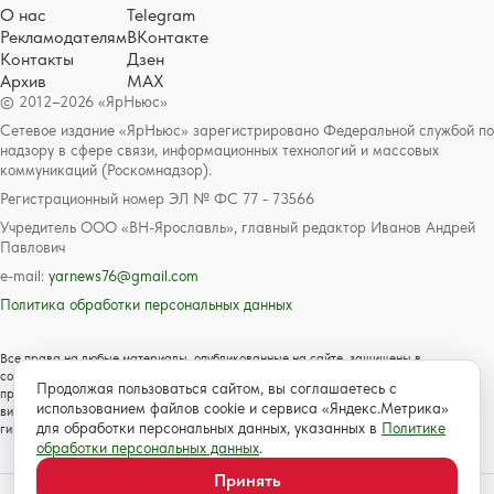
О нас
Telegram
Рекламодателям
ВКонтакте
Контакты
Дзен
Архив
MAX
© 2012–2026 «ЯрНьюс»
Сетевое издание «ЯрНьюс» зарегистрировано Федеральной службой по
надзору в сфере связи, информационных технологий и массовых
коммуникаций (Роскомнадзор).
Регистрационный номер ЭЛ № ФС 77 - 73566
Учредитель ООО «ВН-Ярославль», главный редактор Иванов Андрей
Павлович
e-mail:
yarnews76@gmail.com
Политика обработки персональных данных
Все права на любые материалы, опубликованные на сайте, защищены в
соответствии с российским и международным законодательством об авторском
Продолжая пользоваться сайтом, вы соглашаетесь с
праве и смежных правах. Любое использование текстовых, фото, аудио и
использованием файлов cookie и сервиса «Яндекс.Метрика»
видеоматериалов возможно только с согласия правообладателя с обязательной
для обработки персональных данных, указанных в
Политике
гиперссылкой на сайт https://www.yarnews.net; Для детей старше 16 лет.
обработки персональных данных
.
Принять