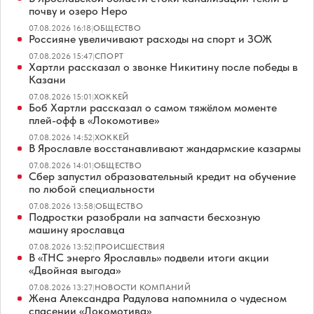
почву и озеро Неро
07.08.2026 16:18
|
ОБЩЕСТВО
Россияне увеличивают расходы на спорт и ЗОЖ
07.08.2026 15:47
|
СПОРТ
Хартли рассказал о звонке Никитину после победы в
Казани
07.08.2026 15:01
|
ХОККЕЙ
Боб Хартли рассказал о самом тяжёлом моменте
плей-офф в «Локомотиве»
07.08.2026 14:52
|
ХОККЕЙ
В Ярославле восстанавливают жандармские казармы
07.08.2026 14:01
|
ОБЩЕСТВО
Сбер запустил образовательный кредит на обучение
по любой специальности
07.08.2026 13:58
|
ОБЩЕСТВО
Подростки разобрали на запчасти бесхозную
машину ярославца
07.08.2026 13:52
|
ПРОИСШЕСТВИЯ
В «ТНС энерго Ярославль» подвели итоги акции
«Двойная выгода»
07.08.2026 13:27
|
НОВОСТИ КОМПАНИЙ
Жена Александра Радулова напомнила о чудесном
спасении «Локомотива»