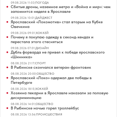
09.08.2026 11:03
|
ПОГОДА
Сбитые дроны, наземное метро и «Война и мир»: чем
запомнится неделя в Ярославле
09.08.2026 10:01
|
ДАЙДЖЕСТ
Ярославский «Локомотив» стал вторым на Кубке
Овечкина
09.08.2026 09:01
|
ХОККЕЙ
Почему я покупаю одежду в секонд-хендах и
перестала этого стесняться
09.08.2026 07:01
|
ДИЗАЙН
Дубль форварда не привел к победе ярославского
«Шинника»
08.08.2026 21:17
|
СПОРТ
В Рыбинске скончался ветеран-фронтовик
08.08.2026 20:00
|
ОБЩЕСТВО
Ярославский «Локо» одержал две победы в
Петербурге
08.08.2026 18:15
|
ХОККЕЙ
Хозяина пекарни в Ярославле наказали за половую
дискриминацию
08.08.2026 14:01
|
ОБЩЕСТВО
В Рыбинске ночью горел троллейбус
08.08.2026 13:56
|
ПРОИСШЕСТВИЯ