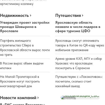
артистичному козленку
Недвижимость
Путешествия
Утвержден проект застройки
Ярославскую область
проезда Шавырина в
назвали в числе лидеров в
Ярославле
сфере туризма ЦФО
Портфель жилищного
Ярославцы смогут оплачивать
строительства Сбера в
товары в Китае по QR-коду через
Ярославской области вырос почти
мобильное приложение
на треть
Арена уровня КХЛ, МГУ и собор
В России вырос объем выдачи
Ушакова: что ярославцам
ипотеки
посмотреть в Саранске
На Малой Пролетарской в
Путешествуем с «Локомотивом»:
Ярославле могут построить
посчитали, сколько стоит
многоквартирный дом
хоккейный выезд
Новости компаний
Реклама
В «ТНС энерго Ярославль»