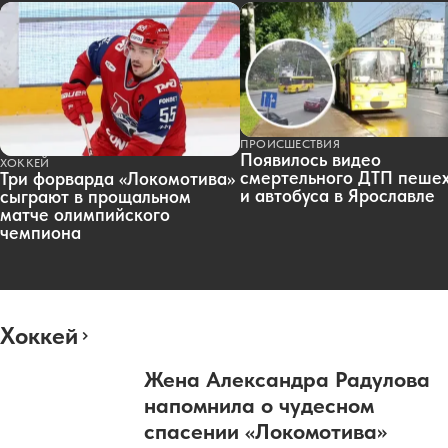
ПРОИСШЕСТВИЯ
Появилось видео
ХОККЕЙ
смертельного ДТП пеше
Три форварда «Локомотива»
и автобуса в Ярославле
сыграют в прощальном
матче олимпийского
чемпиона
Хоккей
Жена Александра Радулова
напомнила о чудесном
спасении «Локомотива»