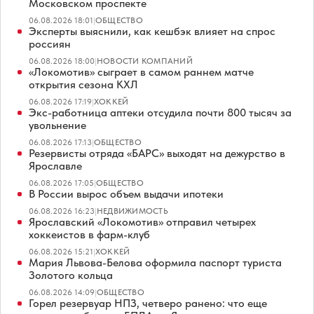
Московском проспекте
06.08.2026 18:01
|
ОБЩЕСТВО
Эксперты выяснили, как кешбэк влияет на спрос
россиян
06.08.2026 18:00
|
НОВОСТИ КОМПАНИЙ
«Локомотив» сыграет в самом раннем матче
открытия сезона КХЛ
06.08.2026 17:19
|
ХОККЕЙ
Экс-работница аптеки отсудила почти 800 тысяч за
увольнение
06.08.2026 17:13
|
ОБЩЕСТВО
Резервисты отряда «БАРС» выходят на дежурство в
Ярославле
06.08.2026 17:05
|
ОБЩЕСТВО
В России вырос объем выдачи ипотеки
06.08.2026 16:23
|
НЕДВИЖИМОСТЬ
Ярославский «Локомотив» отправил четырех
хоккеистов в фарм-клуб
06.08.2026 15:21
|
ХОККЕЙ
Мария Львова-Белова оформила паспорт туриста
Золотого кольца
06.08.2026 14:09
|
ОБЩЕСТВО
Горел резервуар НПЗ, четверо ранено: что еще