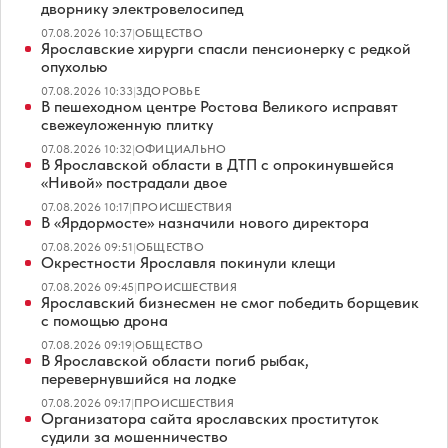
дворнику электровелосипед
07.08.2026 10:37
|
ОБЩЕСТВО
Ярославские хирурги спасли пенсионерку с редкой
опухолью
07.08.2026 10:33
|
ЗДОРОВЬЕ
В пешеходном центре Ростова Великого исправят
свежеуложенную плитку
07.08.2026 10:32
|
ОФИЦИАЛЬНО
В Ярославской области в ДТП с опрокинувшейся
«Нивой» пострадали двое
07.08.2026 10:17
|
ПРОИСШЕСТВИЯ
В «Ярдормосте» назначили нового директора
07.08.2026 09:51
|
ОБЩЕСТВО
Окрестности Ярославля покинули клещи
07.08.2026 09:45
|
ПРОИСШЕСТВИЯ
Ярославский бизнесмен не смог победить борщевик
с помощью дрона
07.08.2026 09:19
|
ОБЩЕСТВО
В Ярославской области погиб рыбак,
перевернувшийся на лодке
07.08.2026 09:17
|
ПРОИСШЕСТВИЯ
Организатора сайта ярославских проституток
судили за мошенничество