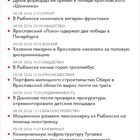
Дубль форварда не привел к победе ярославского
«Шинника»
08.08.2026 21:17
|
СПОРТ
В Рыбинске скончался ветеран-фронтовик
08.08.2026 20:00
|
ОБЩЕСТВО
Ярославский «Локо» одержал две победы в
Петербурге
08.08.2026 18:15
|
ХОККЕЙ
Хозяина пекарни в Ярославле наказали за половую
дискриминацию
08.08.2026 14:01
|
ОБЩЕСТВО
В Рыбинске ночью горел троллейбус
08.08.2026 13:56
|
ПРОИСШЕСТВИЯ
Портфель жилищного строительства Сбера в
Ярославской области вырос почти на треть
08.08.2026 13:54
|
НЕДВИЖИМОСТЬ
В Данилове после проверки прокуратуры
отремонтировали детские площадки
08.08.2026 12:13
|
БЛАГОУСТРОЙСТВО
Мошенники развели пенсионерку из Рыбинска на
помощь иностранцу
08.08.2026 11:51
|
КРИМИНАЛ
Коммунальную инфраструктуру Тутаева
модернизируют при поддержке нацпроекта