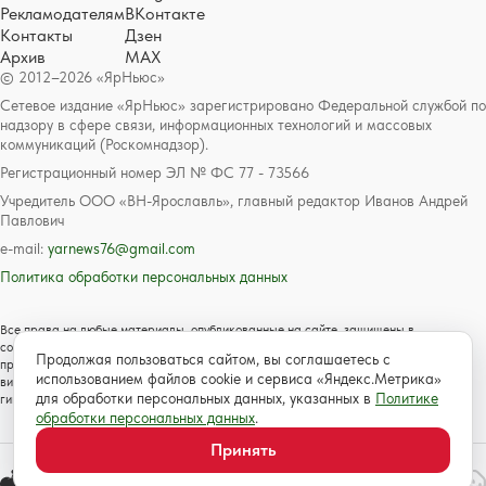
Рекламодателям
ВКонтакте
Контакты
Дзен
Архив
MAX
© 2012–2026 «ЯрНьюс»
Сетевое издание «ЯрНьюс» зарегистрировано Федеральной службой по
надзору в сфере связи, информационных технологий и массовых
коммуникаций (Роскомнадзор).
Регистрационный номер ЭЛ № ФС 77 - 73566
Учредитель ООО «ВН-Ярославль», главный редактор Иванов Андрей
Павлович
e-mail:
yarnews76@gmail.com
Политика обработки персональных данных
Все права на любые материалы, опубликованные на сайте, защищены в
соответствии с российским и международным законодательством об авторском
Продолжая пользоваться сайтом, вы соглашаетесь с
праве и смежных правах. Любое использование текстовых, фото, аудио и
использованием файлов cookie и сервиса «Яндекс.Метрика»
видеоматериалов возможно только с согласия правообладателя с обязательной
для обработки персональных данных, указанных в
Политике
гиперссылкой на сайт https://www.yarnews.net; Для детей старше 16 лет.
обработки персональных данных
.
Принять