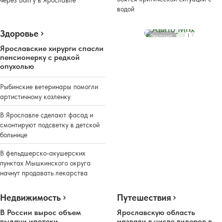
водой
Здоровье
Реклама
Ярославские хирурги спасли
пенсионерку с редкой
опухолью
Рыбинские ветеринары помогли
артистичному козленку
В Ярославле сделают фасад и
смонтируют подсветку в детской
больнице
В фельдшерско-акушерских
пунктах Мышкинского округа
начнут продавать лекарства
Недвижимость
Путешествия
В России вырос объем
Ярославскую область
выдачи ипотеки
назвали в числе лидеров в