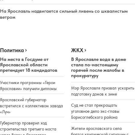
На Ярославль надвигается сильный ливень со шквалистым
ветром
Политика
ЖКХ
На места в Госдуме от
В Ярославле вода в доме
Ярославской области
стала по-настоящему
претендует 18 кандидатов
горячей после жалобы в
прокуратуру
Участники программы «Герои
Мэр Ярославля призвал ускорить
Ярославии» получили дипломы
подготовку домов к зиме
Ярославский губернатор
Суд не стал прекращать
встретился с коллективом завода
уголовное дело экс-главы
«Луч»
Борисоглебского района
Губернатор проверил ход
Жители ярославского села
строительства третьего моста
боятся критической ситуации с
через Волгу в Ярославле