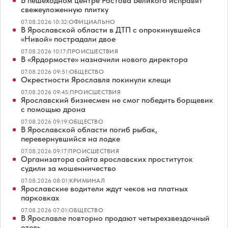
В пешеходном центре Ростова Великого исправят
свежеуложенную плитку
07.08.2026 10:32
|
ОФИЦИАЛЬНО
В Ярославской области в ДТП с опрокинувшейся
«Нивой» пострадали двое
07.08.2026 10:17
|
ПРОИСШЕСТВИЯ
В «Ярдормосте» назначили нового директора
07.08.2026 09:51
|
ОБЩЕСТВО
Окрестности Ярославля покинули клещи
07.08.2026 09:45
|
ПРОИСШЕСТВИЯ
Ярославский бизнесмен не смог победить борщевик
с помощью дрона
07.08.2026 09:19
|
ОБЩЕСТВО
В Ярославской области погиб рыбак,
перевернувшийся на лодке
07.08.2026 09:17
|
ПРОИСШЕСТВИЯ
Организатора сайта ярославских проституток
судили за мошенничество
07.08.2026 08:01
|
КРИМИНАЛ
Ярославские водители ждут чеков на платных
парковках
07.08.2026 07:01
|
ОБЩЕСТВО
В Ярославле повторно продают четырехзвездочный
отель