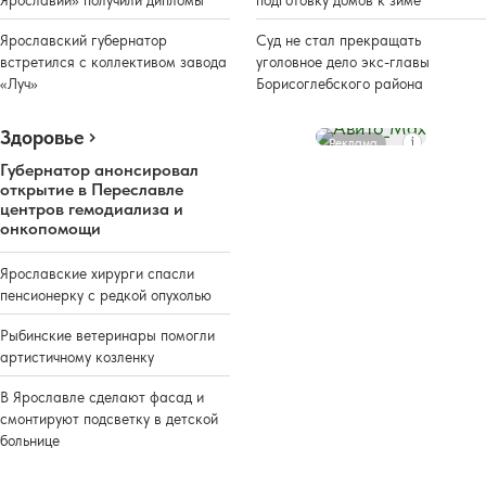
Ярославии» получили дипломы
подготовку домов к зиме
Ярославский губернатор
Суд не стал прекращать
встретился с коллективом завода
уголовное дело экс-главы
«Луч»
Борисоглебского района
Здоровье
Реклама
Губернатор анонсировал
открытие в Переславле
центров гемодиализа и
онкопомощи
Ярославские хирурги спасли
пенсионерку с редкой опухолью
Рыбинские ветеринары помогли
артистичному козленку
В Ярославле сделают фасад и
смонтируют подсветку в детской
больнице