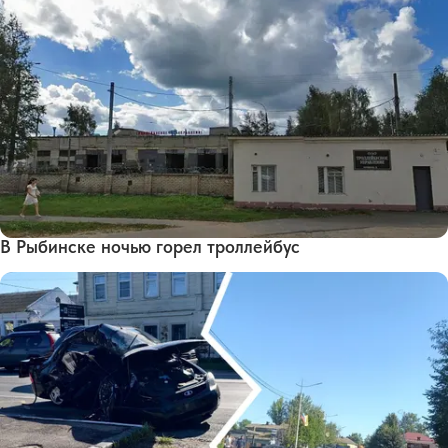
В Рыбинске ночью горел троллейбус