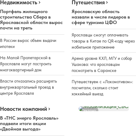
Недвижимость
Путешествия
Портфель жилищного
Ярославскую область
строительства Сбера в
назвали в числе лидеров в
Ярославской области вырос
сфере туризма ЦФО
почти на треть
Ярославцы смогут оплачивать
В России вырос объем выдачи
товары в Китае по QR-коду через
ипотеки
мобильное приложение
На Малой Пролетарской в
Арена уровня КХЛ, МГУ и собор
Ярославле могут построить
Ушакова: что ярославцам
многоквартирный дом
посмотреть в Саранске
Власти отказались расширять
Путешествуем с «Локомотивом»:
внутриквартальный проезд в
посчитали, сколько стоит
центре Ярославля
хоккейный выезд
Новости компаний
Реклама
В «ТНС энерго Ярославль»
подвели итоги акции
«Двойная выгода»