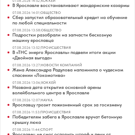
07.08.2026 14:52
|
ХОККЕЙ
В Ярославле восстанавливают жандармские казармы
07.08.2026 14:01
|
ОБЩЕСТВО
Сбер запустил образовательный кредит на обучение
по любой специальности
07.08.2026 13:58
|
ОБЩЕСТВО
Подростки разобрали на запчасти бесхозную
машину ярославца
07.08.2026 13:52
|
ПРОИСШЕСТВИЯ
В «ТНС энерго Ярославль» подвели итоги акции
«Двойная выгода»
07.08.2026 13:27
|
НОВОСТИ КОМПАНИЙ
Жена Александра Радулова напомнила о чудесном
спасении «Локомотива»
07.08.2026 13:06
|
ХОККЕЙ
Названа дата открытия основной арены
волейбольного центра в Ярославле
07.08.2026 12:07
|
НАУКА
Ярославцу грозит пожизненный срок за госизмену
07.08.2026 11:53
|
ПРОИСШЕСТВИЯ
Победителям забега в Ярославле вручат бетонную
крышку люка
07.08.2026 11:44
|
СПОРТ
Ярославец не смог оспорить штраф и пени от