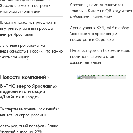
Ярославцы смогут оплачивать
Ярославле могут построить
товары в Китае по QR-коду через
многоквартирный дом
мобильное приложение
Власти отказались расширять
Арена уровня КХЛ, МГУ и собор
внутриквартальный проезд в
Ушакова: что ярославцам
центре Ярославля
посмотреть в Саранске
Льготные программы на
Путешествуем с «Локомотивом»:
недвижимость в России: что важно
посчитали, сколько стоит
знать заемщику
хоккейный выезд
Новости компаний
Реклама
В «ТНС энерго Ярославль»
подвели итоги акции
«Двойная выгода»
Эксперты выяснили, как кешбэк
влияет на спрос россиян
Автокредитный портфель Банка
Уралсиб вырос на 23%