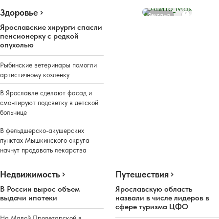
Здоровье
Реклама
Ярославские хирурги спасли
пенсионерку с редкой
опухолью
Рыбинские ветеринары помогли
артистичному козленку
В Ярославле сделают фасад и
смонтируют подсветку в детской
больнице
В фельдшерско-акушерских
пунктах Мышкинского округа
начнут продавать лекарства
Недвижимость
Путешествия
В России вырос объем
Ярославскую область
выдачи ипотеки
назвали в числе лидеров в
сфере туризма ЦФО
На Малой Пролетарской в