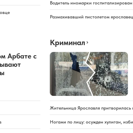
Водитель иномарки госпитализирован
повце
Размахивавший пистолетом ярославец
Криминал
м Арбате с
рывают
ды
Жительница Ярославля притворилась 
в
Ногами по лицу: осужден хулиган, из