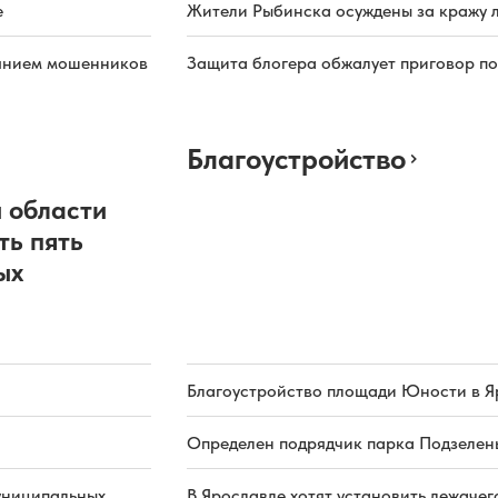
е
Жители Рыбинска осуждены за кражу л
иянием мошенников
Защита блогера обжалует приговор по
Благоустройство
 области
ть пять
ых
Благоустройство площади Юности в Я
Определен подрядчик парка Подзелень
униципальных
В Ярославле хотят установить лежачег