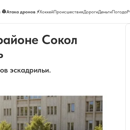
 👷
Атака дронов ⚡
Хоккей
Происшествия
Дороги
Деньги
Погода
Р
районе Сокол
ь
ков эскадрильи.