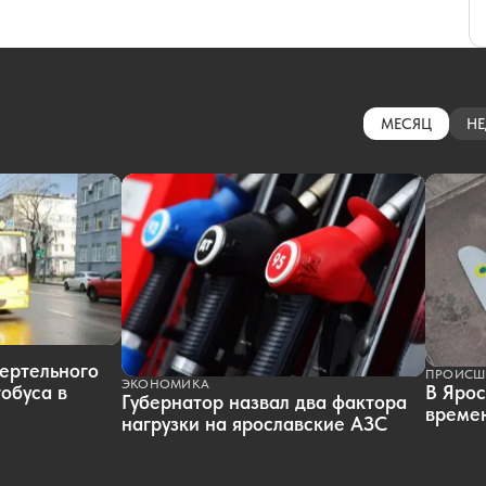
МЕСЯЦ
НЕ
ертельного
ПРОИСШ
ЭКОНОМИКА
обуса в
В Ярос
Губернатор назвал два фактора
времен
нагрузки на ярославские АЗС