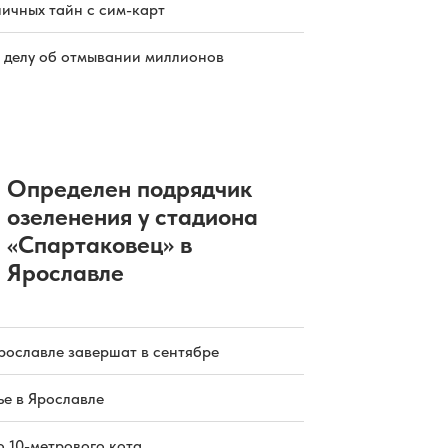
ичных тайн с сим-карт
 делу об отмывании миллионов
Определен подрядчик
озеленения у стадиона
«Спартаковец» в
Ярославле
рославле завершат в сентябре
е в Ярославле
о 10-метрового кота