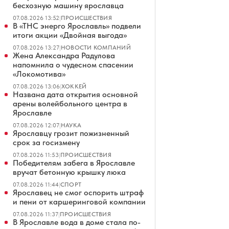
бесхозную машину ярославца
07.08.2026 13:52
|
ПРОИСШЕСТВИЯ
В «ТНС энерго Ярославль» подвели
итоги акции «Двойная выгода»
07.08.2026 13:27
|
НОВОСТИ КОМПАНИЙ
Жена Александра Радулова
напомнила о чудесном спасении
«Локомотива»
07.08.2026 13:06
|
ХОККЕЙ
Названа дата открытия основной
арены волейбольного центра в
Ярославле
07.08.2026 12:07
|
НАУКА
Ярославцу грозит пожизненный
срок за госизмену
07.08.2026 11:53
|
ПРОИСШЕСТВИЯ
Победителям забега в Ярославле
вручат бетонную крышку люка
07.08.2026 11:44
|
СПОРТ
Ярославец не смог оспорить штраф
и пени от каршеринговой компании
07.08.2026 11:37
|
ПРОИСШЕСТВИЯ
В Ярославле вода в доме стала по-