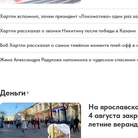
Хартли вспомнил, зачем президент «Локомотива» один раз з
Хартли рассказал о звонке Никитину после победы в Казани
Боб Хартли рассказал о самом тяжёлом моменте плей-офф в 
Жена Александра Радулова напомнила о чудесном спасении
Деньги
На ярославско
4 августа зак
летние веран