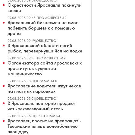
07.08.2026 09:51
|
ОБЩЕСТВО
Окрестности Ярославля покинули
клещи
07.08.2026 09:45
|
ПРОИСШЕСТВИЯ
Ярославский бизнесмен не смог
победить борщевик с помощью
дрона
07.08.2026 09:19
|
ОБЩЕСТВО
В Ярославской области погиб
рыбак, перевернувшийся на лодке
07.08.2026 09:17
|
ПРОИСШЕСТВИЯ
Организатора сайта ярославских
проституток судили за
мошенничество
07.08.2026 08:01
|
КРИМИНАЛ
Ярославские водители ждут чеков
на платных парковках
07.08.2026 07:01
|
ОБЩЕСТВО
В Ярославле повторно продают
четырехзвездочный отель
07.08.2026 06:01
|
ЭКОНОМИКА
Ярославец просит не превращать
Тверицкий пляж в волейбольную
площадку