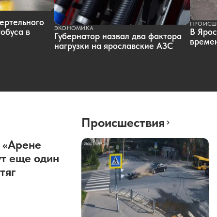
ертельного
ПРОИСШ
ЭКОНОМИКА
обуса в
В Ярос
Губернатор назвал два фактора
времен
нагрузки на ярославские АЗС
Происшествия
 «Арене
т еще один
тяг