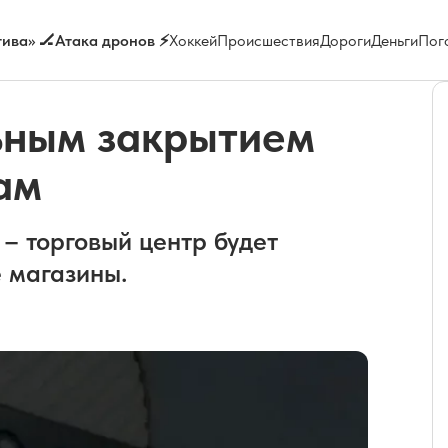
ива» 🏒
Атака дронов ⚡
Хоккей
Происшествия
Дороги
Деньги
Пог
ьным закрытием
ам
– торговый центр будет
е магазины.