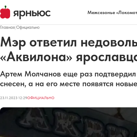
Межсезонье «Локомот
Главная
/
Официально
Мэр ответил недовол
«Аквилона» ярославц
Артем Молчанов еще раз подтвердил 
снесен, а на его месте появятся новы
23.11.2023 12:29
ОФИЦИАЛЬНО