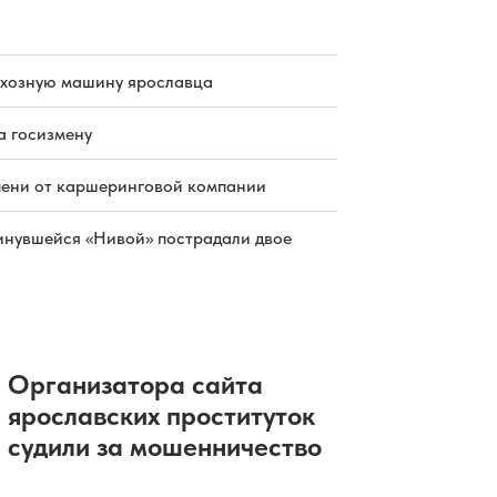
схозную машину ярославца
а госизмену
пени от каршеринговой компании
инувшейся «Нивой» пострадали двое
Организатора сайта
ярославских проституток
судили за мошенничество