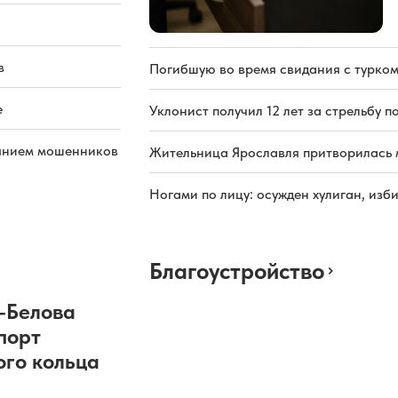
в
Погибшую во время свидания с турком
е
Уклонист получил 12 лет за стрельбу п
иянием мошенников
Жительница Ярославля притворилась 
Ногами по лицу: осужден хулиган, из
Благоустройство
-Белова
порт
ого кольца