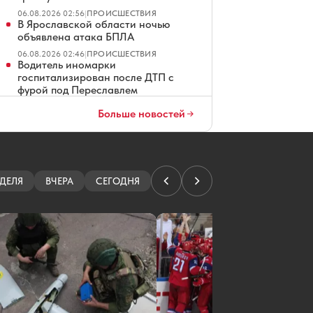
06.08.2026 02:56
|
ПРОИСШЕСТВИЯ
В Ярославской области ночью
объявлена атака БПЛА
06.08.2026 02:46
|
ПРОИСШЕСТВИЯ
Водитель иномарки
госпитализирован после ДТП с
фурой под Переславлем
05.08.2026 20:02
|
ПРОИСШЕСТВИЯ
Больше новостей
Реконструкция трамвайного
путепровода в Ярославле
завершится в октябре
05.08.2026 19:30
|
ДОРОГИ
Открытие бассейна «Лазурный» в
ДЕЛЯ
ВЧЕРА
СЕГОДНЯ
Ярославле состоится в 2027 году
05.08.2026 19:26
|
ЭКОНОМИКА
Благоустройство площади Юности
в Ярославле завершат в сентябре
05.08.2026 19:01
|
БЛАГОУСТРОЙСТВО
В Ярославской области начнут
работать пять новых пожарных
автоцистерн
05.08.2026 19:00
|
ОБЩЕСТВО
Рыбинские ветеринары помогли