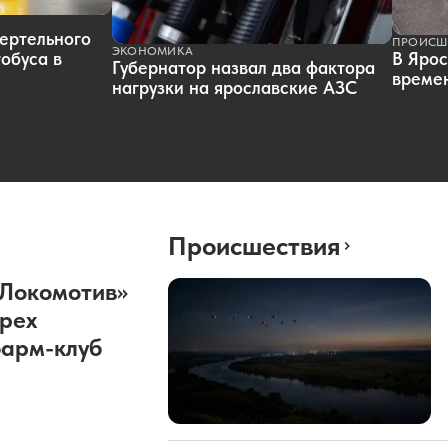
ертельного
ПРОИСШ
ЭКОНОМИКА
обуса в
В Ярос
Губернатор назвал два фактора
времен
нагрузки на ярославские АЗС
Происшествия
«Локомотив»
рех
фарм-клуб