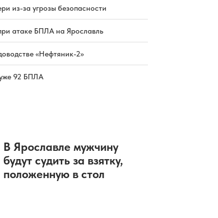
В Ярославской области оштрафуют
ри из-за угрозы безопасности
владельца 25 га сельхозугодий
05.08.2026 15:09
|
ПРИРОДА
Между Москвой и Ярославлем
при атаке БПЛА на Ярославль
прошел тестовый рейс
двухэтажного поезда
доводстве «Нефтяник-2»
05.08.2026 14:23
|
ЭКОНОМИКА
В Ярославскую область
возвращается непогода
 уже 92 БПЛА
05.08.2026 14:21
|
ПОГОДА
В России набирают популярность
складные смартфоны
05.08.2026 14:02
|
ОБЩЕСТВО
В Ярославле мужчину
будут судить за взятку,
положенную в стол