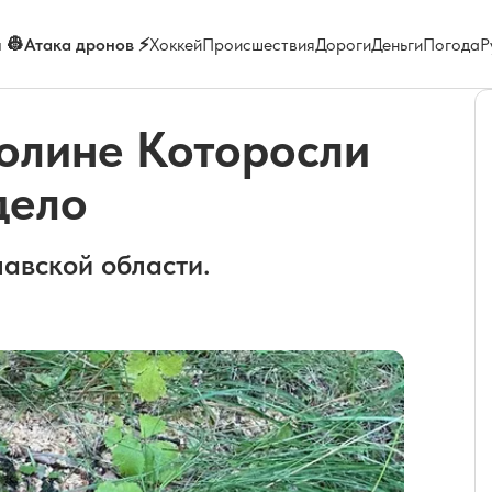
 👷
Атака дронов ⚡
Хоккей
Происшествия
Дороги
Деньги
Погода
Р
долине Которосли
дело
авской области.