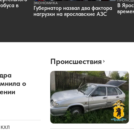
ПРОИСШ
ЭКОНОМИКА
обуса в
В Ярос
Губернатор назвал два фактора
времен
нагрузки на ярославские АЗС
Происшествия
дра
мнила о
сении
а КХЛ