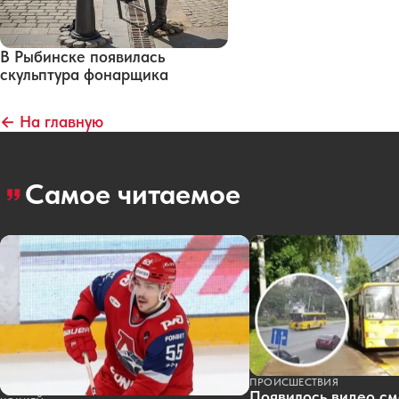
В Рыбинске появилась
скульптура фонарщика
← На главную
Самое читаемое
ПРОИСШЕСТВИЯ
Появилось видео см