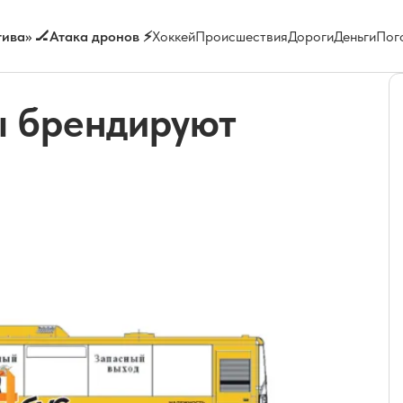
ива» 🏒
Атака дронов ⚡
Хоккей
Происшествия
Дороги
Деньги
Пог
ы брендируют