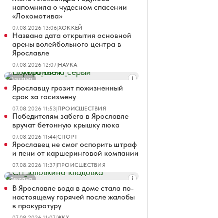
напомнила о чудесном спасении
«Локомотива»
07.08.2026 13:06
|
ХОККЕЙ
Названа дата открытия основной
арены волейбольного центра в
Ярославле
07.08.2026 12:07
|
НАУКА
Реклама
Ярославцу грозит пожизненный
срок за госизмену
07.08.2026 11:53
|
ПРОИСШЕСТВИЯ
Победителям забега в Ярославле
вручат бетонную крышку люка
07.08.2026 11:44
|
СПОРТ
Ярославец не смог оспорить штраф
и пени от каршеринговой компании
07.08.2026 11:37
|
ПРОИСШЕСТВИЯ
Реклама
В Ярославле вода в доме стала по-
настоящему горячей после жалобы
в прокуратуру
07.08.2026 11:07
|
ЖКХ