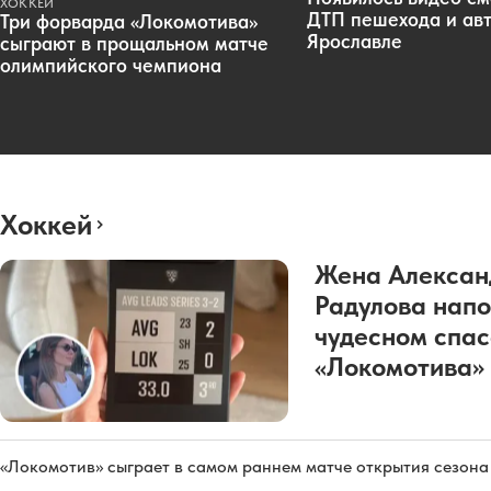
ХОККЕЙ
ДТП пешехода и авт
Три форварда «Локомотива»
Ярославле
сыграют в прощальном матче
олимпийского чемпиона
Хоккей
Жена Алексан
Радулова напо
чудесном спа
«Локомотива»
«Локомотив» сыграет в самом раннем матче открытия сезон