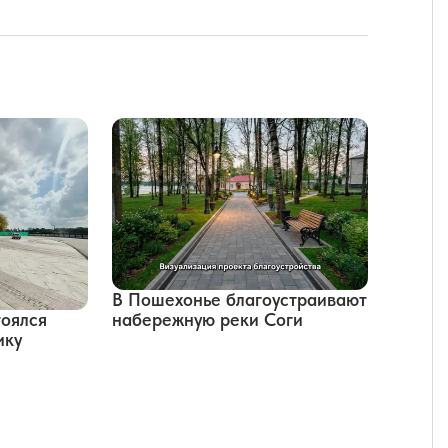
В Пошехонье благоустраивают
набережную реки Соги
тоялся
ику