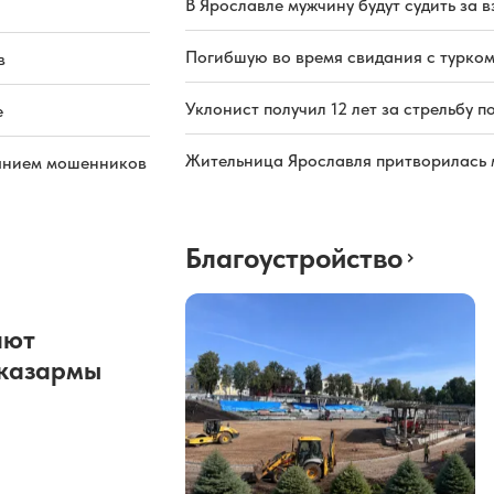
В Ярославле мужчину будут судить за в
Погибшую во время свидания с турком
в
Уклонист получил 12 лет за стрельбу п
е
Жительница Ярославля притворилась 
иянием мошенников
Благоустройство
ают
казармы