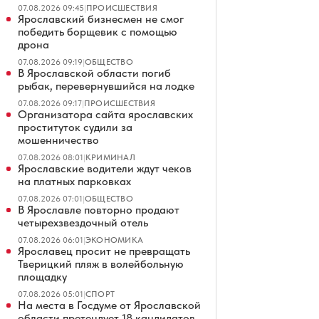
07.08.2026 09:45
|
ПРОИСШЕСТВИЯ
Ярославский бизнесмен не смог
победить борщевик с помощью
дрона
07.08.2026 09:19
|
ОБЩЕСТВО
В Ярославской области погиб
рыбак, перевернувшийся на лодке
07.08.2026 09:17
|
ПРОИСШЕСТВИЯ
Организатора сайта ярославских
проституток судили за
мошенничество
07.08.2026 08:01
|
КРИМИНАЛ
Ярославские водители ждут чеков
на платных парковках
07.08.2026 07:01
|
ОБЩЕСТВО
В Ярославле повторно продают
четырехзвездочный отель
07.08.2026 06:01
|
ЭКОНОМИКА
Ярославец просит не превращать
Тверицкий пляж в волейбольную
площадку
07.08.2026 05:01
|
СПОРТ
На места в Госдуме от Ярославской
области претендует 18 кандидатов