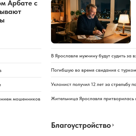
м Арбате с
рывают
ды
В Ярославле мужчину будут судить за в
Погибшую во время свидания с турком
в
Уклонист получил 12 лет за стрельбу п
е
Жительница Ярославля притворилась 
иянием мошенников
Благоустройство