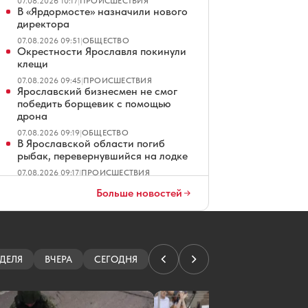
07.08.2026 10:17
|
ПРОИСШЕСТВИЯ
В «Ярдормосте» назначили нового
директора
07.08.2026 09:51
|
ОБЩЕСТВО
Окрестности Ярославля покинули
клещи
07.08.2026 09:45
|
ПРОИСШЕСТВИЯ
Ярославский бизнесмен не смог
победить борщевик с помощью
дрона
07.08.2026 09:19
|
ОБЩЕСТВО
В Ярославской области погиб
рыбак, перевернувшийся на лодке
07.08.2026 09:17
|
ПРОИСШЕСТВИЯ
Организатора сайта ярославских
Больше новостей
проституток судили за
мошенничество
07.08.2026 08:01
|
КРИМИНАЛ
Ярославские водители ждут чеков
на платных парковках
ДЕЛЯ
ВЧЕРА
СЕГОДНЯ
07.08.2026 07:01
|
ОБЩЕСТВО
В Ярославле повторно продают
четырехзвездочный отель
07.08.2026 06:01
|
ЭКОНОМИКА