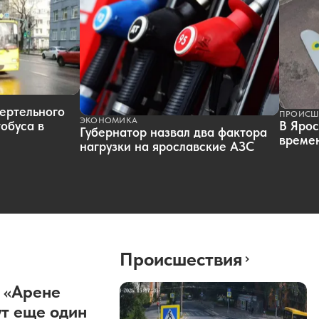
ертельного
ПРОИСШ
ЭКОНОМИКА
обуса в
В Ярос
Губернатор назвал два фактора
времен
нагрузки на ярославские АЗС
Происшествия
 «Арене
т еще один