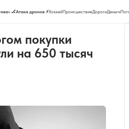
ива» 🏒
Атака дронов ⚡
Хоккей
Происшествия
Дороги
Деньги
Пог
огом покупки
ли на 650 тысяч