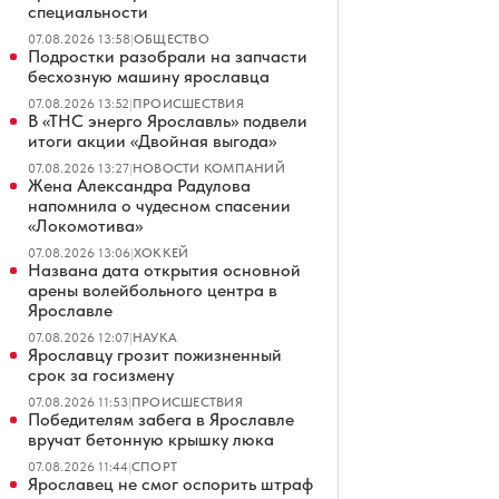
специальности
07.08.2026 13:58
|
ОБЩЕСТВО
Подростки разобрали на запчасти
бесхозную машину ярославца
07.08.2026 13:52
|
ПРОИСШЕСТВИЯ
В «ТНС энерго Ярославль» подвели
итоги акции «Двойная выгода»
07.08.2026 13:27
|
НОВОСТИ КОМПАНИЙ
Жена Александра Радулова
напомнила о чудесном спасении
«Локомотива»
07.08.2026 13:06
|
ХОККЕЙ
Названа дата открытия основной
арены волейбольного центра в
Ярославле
07.08.2026 12:07
|
НАУКА
Ярославцу грозит пожизненный
срок за госизмену
07.08.2026 11:53
|
ПРОИСШЕСТВИЯ
Победителям забега в Ярославле
вручат бетонную крышку люка
07.08.2026 11:44
|
СПОРТ
Ярославец не смог оспорить штраф