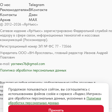
О нас
Telegram
Рекламодателям
ВКонтакте
Контакты
Дзен
Архив
MAX
© 2012–2026 «ЯрНьюс»
Сетевое издание «ЯрНьюс» зарегистрировано Федеральной службой по
надзору в сфере связи, информационных технологий и массовых
коммуникаций (Роскомнадзор).
Регистрационный номер ЭЛ № ФС 77 - 73566
Учредитель ООО «ВН-Ярославль», главный редактор Иванов Андрей
Павлович
e-mail:
yarnews76@gmail.com
Политика обработки персональных данных
Все права на любые материалы, опубликованные на сайте, защищены в
соответствии с российским и международным законодательством об авторском
Продолжая пользоваться сайтом, вы соглашаетесь с
праве и смежных правах. Любое использование текстовых, фото, аудио и
использованием файлов cookie и сервиса «Яндекс.Метрика»
видеоматериалов возможно только с согласия правообладателя с обязательной
для обработки персональных данных, указанных в
Политике
гиперссылкой на сайт https://www.yarnews.net; Для детей старше 16 лет.
обработки персональных данных
.
Принять