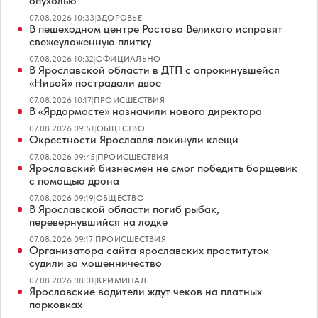
опухолью
07.08.2026 10:33
|
ЗДОРОВЬЕ
В пешеходном центре Ростова Великого исправят
свежеуложенную плитку
07.08.2026 10:32
|
ОФИЦИАЛЬНО
В Ярославской области в ДТП с опрокинувшейся
«Нивой» пострадали двое
07.08.2026 10:17
|
ПРОИСШЕСТВИЯ
В «Ярдормосте» назначили нового директора
07.08.2026 09:51
|
ОБЩЕСТВО
Окрестности Ярославля покинули клещи
07.08.2026 09:45
|
ПРОИСШЕСТВИЯ
Ярославский бизнесмен не смог победить борщевик
с помощью дрона
07.08.2026 09:19
|
ОБЩЕСТВО
В Ярославской области погиб рыбак,
перевернувшийся на лодке
07.08.2026 09:17
|
ПРОИСШЕСТВИЯ
Организатора сайта ярославских проституток
судили за мошенничество
07.08.2026 08:01
|
КРИМИНАЛ
Ярославские водители ждут чеков на платных
парковках