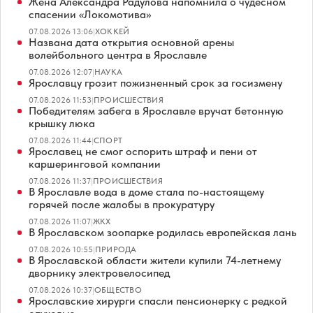
Жена Александра Радулова напомнила о чудесном
спасении «Локомотива»
07.08.2026 13:06
|
ХОККЕЙ
Названа дата открытия основной арены
волейбольного центра в Ярославле
07.08.2026 12:07
|
НАУКА
Ярославцу грозит пожизненный срок за госизмену
07.08.2026 11:53
|
ПРОИСШЕСТВИЯ
Победителям забега в Ярославле вручат бетонную
крышку люка
07.08.2026 11:44
|
СПОРТ
Ярославец не смог оспорить штраф и пени от
каршеринговой компании
07.08.2026 11:37
|
ПРОИСШЕСТВИЯ
В Ярославле вода в доме стала по-настоящему
горячей после жалобы в прокуратуру
07.08.2026 11:07
|
ЖКХ
В Ярославском зоопарке родилась европейская лань
07.08.2026 10:55
|
ПРИРОДА
В Ярославской области жители купили 74-летнему
дворнику электровелосипед
07.08.2026 10:37
|
ОБЩЕСТВО
Ярославские хирурги спасли пенсионерку с редкой