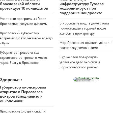
Ярославской области
инфраструктуру Тутаева
претендует 18 кандидатов
модернизируют при
поддержке нацпроекта
Участники программы «Герои
В Ярославле вода в доме стала
Ярославии» получили дипломы
по-настоящему горячей после
Ярославский губернатор
жалобы в прокуратуру
встретился с коллективом завода
Мэр Ярославля призвал ускорить
«Луч»
подготовку домов к зиме
Губернатор проверил ход
Суд не стал прекращать
строительства третьего моста
уголовное дело экс-главы
через Волгу в Ярославле
Борисоглебского района
Здоровье
Реклама
Губернатор анонсировал
открытие в Переславле
центров гемодиализа и
онкопомощи
Ярославские хирурги спасли