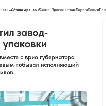
ива» 🏒
Атака дронов ⚡
Хоккей
Происшествия
Дороги
Деньги
Пог
тил завод-
 упаковки
месте с врио губернатора
евым
побывал исполняющий
илов
.