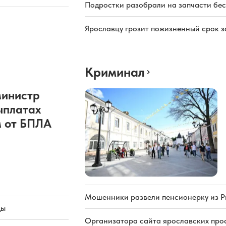
Подростки разобрали на запчасти бе
Ярославцу грозит пожизненный срок з
Криминал
министр
ыплатах
 от БПЛА
Мошенники развели пенсионерку из Р
ды
Организатора сайта ярославских про