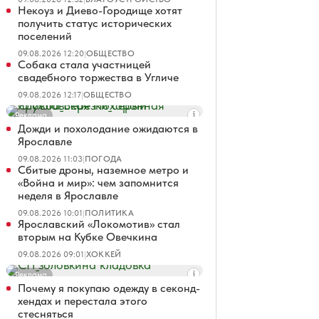
Некоуз и Диево-Городище хотят
получить статус исторических
поселений
09.08.2026 12:20
|
ОБЩЕСТВО
Собака стала участницей
свадебного торжества в Угличе
09.08.2026 12:17
|
ОБЩЕСТВО
Реклама
Дожди и похолодание ожидаются в
Ярославле
09.08.2026 11:03
|
ПОГОДА
Сбитые дроны, наземное метро и
«Война и мир»: чем запомнится
неделя в Ярославле
09.08.2026 10:01
|
ПОЛИТИКА
Ярославский «Локомотив» стал
вторым на Кубке Овечкина
09.08.2026 09:01
|
ХОККЕЙ
Реклама
Почему я покупаю одежду в секонд-
хендах и перестала этого
стесняться