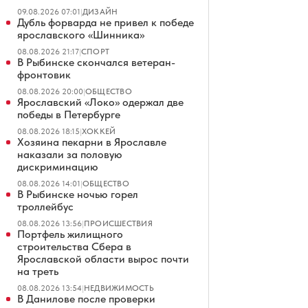
09.08.2026 07:01
|
ДИЗАЙН
Дубль форварда не привел к победе
ярославского «Шинника»
08.08.2026 21:17
|
СПОРТ
В Рыбинске скончался ветеран-
фронтовик
08.08.2026 20:00
|
ОБЩЕСТВО
Ярославский «Локо» одержал две
победы в Петербурге
08.08.2026 18:15
|
ХОККЕЙ
Хозяина пекарни в Ярославле
наказали за половую
дискриминацию
08.08.2026 14:01
|
ОБЩЕСТВО
В Рыбинске ночью горел
троллейбус
08.08.2026 13:56
|
ПРОИСШЕСТВИЯ
Портфель жилищного
строительства Сбера в
Ярославской области вырос почти
на треть
08.08.2026 13:54
|
НЕДВИЖИМОСТЬ
В Данилове после проверки