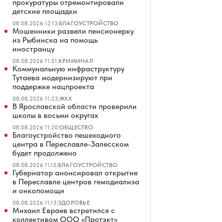
прокуратуры отремонтировали
детские площадки
08.08.2026 12:13
|
БЛАГОУСТРОЙСТВО
Мошенники развели пенсионерку
из Рыбинска на помощь
иностранцу
08.08.2026 11:51
|
КРИМИНАЛ
Коммунальную инфраструктуру
Тутаева модернизируют при
поддержке нацпроекта
08.08.2026 11:23
|
ЖКХ
В Ярославской области проверили
школы в восьми округах
08.08.2026 11:20
|
ОБЩЕСТВО
Благоустройство пешеходного
центра в Переславле-Залесском
будет продолжено
08.08.2026 11:15
|
БЛАГОУСТРОЙСТВО
Губернатор анонсировал открытие
в Переславле центров гемодиализа
и онкопомощи
08.08.2026 11:13
|
ЗДОРОВЬЕ
Михаил Евраев встретился с
коллективом ООО «Протэкт»