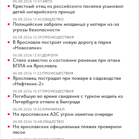
06.08.2026 12:47
|
АВТО
Крестный отец из российского поселка усыновил
детей нигерийского принца
06.08.2026 12:42
|
ОБЩЕСТВО
Полицейские забрали младенца у матери из-за
угрозы безопасности
06.08.2026 12:39
|
ПРОИСШЕСТВИЯ
В Ярославле построят новую дорогу в парке
«Новоселки»
06.08.2026 12:01
|
ДОРОГИ
Стало известно о состоянии раненых при атаке
БПЛА на Ярославль
06.08.2026 11:33
|
ПРОИСШЕСТВИЯ
Ярославец пострадал при пожаре в садоводстве
«Нефтяник-2»
06.08.2026 10:57
|
ПРОИСШЕСТВИЯ
Погибшую во время свидания с турком модель из
Петербурга отпели в Белграде
06.08.2026 10:55
|
КРИМИНАЛ
На ярославских АЗС утром заметны очереди
06.08.2026 10:48
|
ОБЩЕСТВО
На ярославских официальных пляжах проверили
песок