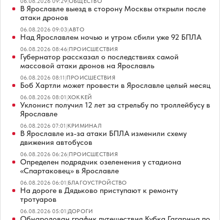
06.08.2026 09:29
|
ОБЩЕСТВО
В Ярославле выезд в сторону Москвы открыли после
атаки дронов
06.08.2026 09:03
|
АВТО
Над Ярославлем ночью и утром сбили уже 92 БПЛА
06.08.2026 08:46
|
ПРОИСШЕСТВИЯ
Губернатор рассказал о последствиях самой
массовой атаки дронов на Ярославль
06.08.2026 08:11
|
ПРОИСШЕСТВИЯ
Боб Хартли может провести в Ярославле целый месяц
06.08.2026 08:01
|
ХОККЕЙ
Уклонист получил 12 лет за стрельбу по троллейбусу в
Ярославле
06.08.2026 07:01
|
КРИМИНАЛ
В Ярославле из-за атаки БПЛА изменили схему
движения автобусов
06.08.2026 06:26
|
ПРОИСШЕСТВИЯ
Определен подрядчик озеленения у стадиона
«Спартаковец» в Ярославле
06.08.2026 06:01
|
БЛАГОУСТРОЙСТВО
На дороге в Дядьково приступают к ремонту
тротуаров
06.08.2026 05:01
|
ДОРОГИ
Обнародован график путешествия Кубка Гагарина по