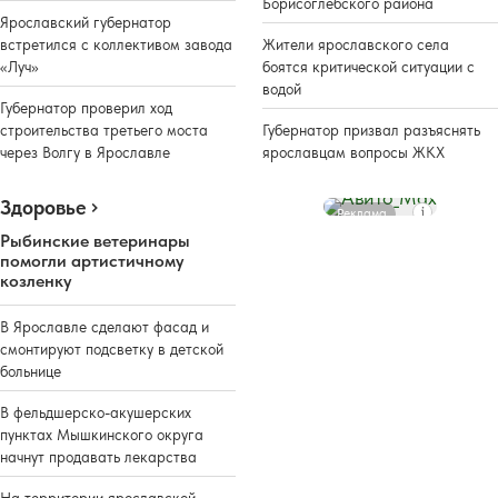
Борисоглебского района
Ярославский губернатор
встретился с коллективом завода
Жители ярославского села
«Луч»
боятся критической ситуации с
водой
Губернатор проверил ход
строительства третьего моста
Губернатор призвал разъяснять
через Волгу в Ярославле
ярославцам вопросы ЖКХ
Здоровье
Реклама
Рыбинские ветеринары
помогли артистичному
козленку
В Ярославле сделают фасад и
смонтируют подсветку в детской
больнице
В фельдшерско-акушерских
пунктах Мышкинского округа
начнут продавать лекарства
На территории ярославской