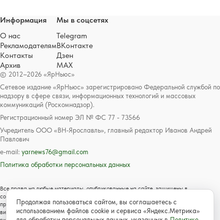
Информация
Мы в соцсетях
О нас
Telegram
Рекламодателям
ВКонтакте
Контакты
Дзен
Архив
MAX
© 2012–2026 «ЯрНьюс»
Сетевое издание «ЯрНьюс» зарегистрировано Федеральной службой по
надзору в сфере связи, информационных технологий и массовых
коммуникаций (Роскомнадзор).
Регистрационный номер ЭЛ № ФС 77 - 73566
Учредитель ООО «ВН-Ярославль», главный редактор Иванов Андрей
Павлович
e-mail:
yarnews76@gmail.com
Политика обработки персональных данных
Все права на любые материалы, опубликованные на сайте, защищены в
соответствии с российским и международным законодательством об авторском
Продолжая пользоваться сайтом, вы соглашаетесь с
праве и смежных правах. Любое использование текстовых, фото, аудио и
использованием файлов cookie и сервиса «Яндекс.Метрика»
видеоматериалов возможно только с согласия правообладателя с обязательной
для обработки персональных данных, указанных в
Политике
гиперссылкой на сайт https://www.yarnews.net; Для детей старше 16 лет.