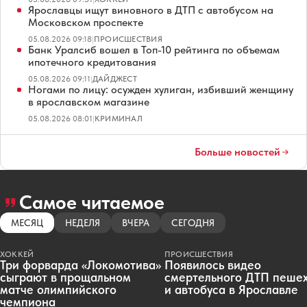
Ярославцы ищут виновного в ДТП с автобусом на
Московском проспекте
05.08.2026 09:18
|
ПРОИСШЕСТВИЯ
Банк Уралсиб вошел в Топ-10 рейтинга по объемам
ипотечного кредитования
05.08.2026 09:11
|
ДАЙДЖЕСТ
Ногами по лицу: осужден хулиган, избивший женщину
в ярославском магазине
05.08.2026 08:01
|
КРИМИНАЛ
Больше новостей
Самое читаемое
МЕСЯЦ
НЕДЕЛЯ
ВЧЕРА
СЕГОДНЯ
ХОККЕЙ
ПРОИСШЕСТВИЯ
Три форварда «Локомотива»
Появилось видео
сыграют в прощальном
смертельного ДТП пеше
матче олимпийского
и автобуса в Ярославле
чемпиона