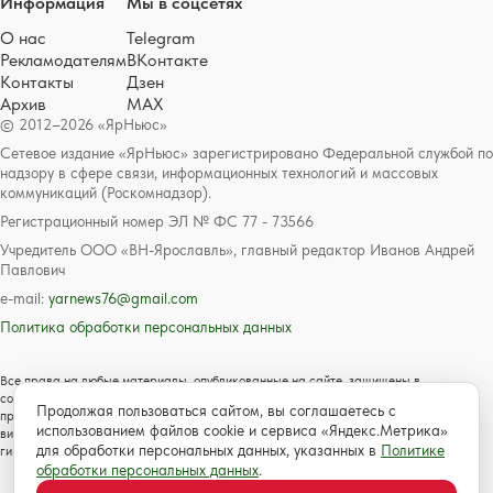
Информация
Мы в соцсетях
О нас
Telegram
Рекламодателям
ВКонтакте
Контакты
Дзен
Архив
MAX
© 2012–2026 «ЯрНьюс»
Сетевое издание «ЯрНьюс» зарегистрировано Федеральной службой по
надзору в сфере связи, информационных технологий и массовых
коммуникаций (Роскомнадзор).
Регистрационный номер ЭЛ № ФС 77 - 73566
Учредитель ООО «ВН-Ярославль», главный редактор Иванов Андрей
Павлович
e-mail:
yarnews76@gmail.com
Политика обработки персональных данных
Все права на любые материалы, опубликованные на сайте, защищены в
соответствии с российским и международным законодательством об авторском
Продолжая пользоваться сайтом, вы соглашаетесь с
праве и смежных правах. Любое использование текстовых, фото, аудио и
использованием файлов cookie и сервиса «Яндекс.Метрика»
видеоматериалов возможно только с согласия правообладателя с обязательной
для обработки персональных данных, указанных в
Политике
гиперссылкой на сайт https://www.yarnews.net; Для детей старше 16 лет.
обработки персональных данных
.