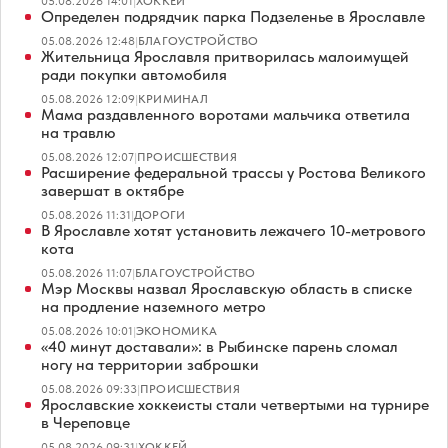
05.08.2026 14:01
|
ХОККЕЙ
Определен подрядчик парка Подзеленье в Ярославле
05.08.2026 12:48
|
БЛАГОУСТРОЙСТВО
Жительница Ярославля притворилась малоимущей
ради покупки автомобиля
05.08.2026 12:09
|
КРИМИНАЛ
Мама раздавленного воротами мальчика ответила
на травлю
05.08.2026 12:07
|
ПРОИСШЕСТВИЯ
Расширение федеральной трассы у Ростова Великого
завершат в октябре
05.08.2026 11:31
|
ДОРОГИ
В Ярославле хотят установить лежачего 10-метрового
кота
05.08.2026 11:07
|
БЛАГОУСТРОЙСТВО
Мэр Москвы назвал Ярославскую область в списке
на продление наземного метро
05.08.2026 10:01
|
ЭКОНОМИКА
«40 минут доставали»: в Рыбинске парень сломал
ногу на территории заброшки
05.08.2026 09:33
|
ПРОИСШЕСТВИЯ
Ярославские хоккеисты стали четвертыми на турнире
в Череповце
05.08.2026 09:31
|
ХОККЕЙ