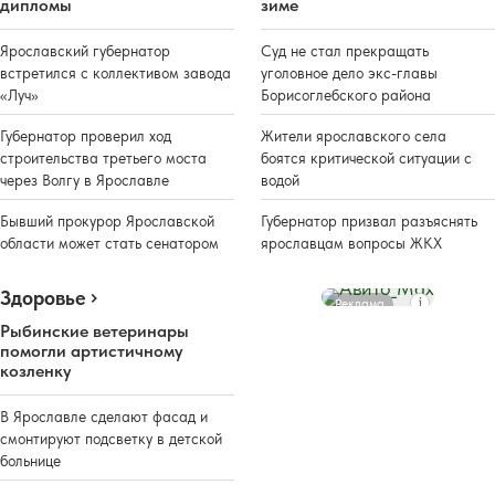
дипломы
зиме
Ярославский губернатор
Суд не стал прекращать
встретился с коллективом завода
уголовное дело экс-главы
«Луч»
Борисоглебского района
Губернатор проверил ход
Жители ярославского села
строительства третьего моста
боятся критической ситуации с
через Волгу в Ярославле
водой
Бывший прокурор Ярославской
Губернатор призвал разъяснять
области может стать сенатором
ярославцам вопросы ЖКХ
Здоровье
Реклама
Рыбинские ветеринары
помогли артистичному
козленку
В Ярославле сделают фасад и
смонтируют подсветку в детской
больнице