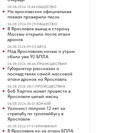
06.08.2026 10:48
|
ОБЩЕСТВО
На ярославских официальных
пляжах проверили песок
06.08.2026 09:29
|
ОБЩЕСТВО
В Ярославле выезд в сторону
Москвы открыли после атаки
дронов
06.08.2026 09:03
|
АВТО
Над Ярославлем ночью и утром
сбили уже 92 БПЛА
06.08.2026 08:46
|
ПРОИСШЕСТВИЯ
Губернатор рассказал о
последствиях самой массовой
атаки дронов на Ярославль
06.08.2026 08:11
|
ПРОИСШЕСТВИЯ
Боб Хартли может провести в
Ярославле целый месяц
06.08.2026 08:01
|
ХОККЕЙ
Уклонист получил 12 лет за
стрельбу по троллейбусу в
Ярославле
06.08.2026 07:01
|
КРИМИНАЛ
В Ярославле из-за атаки БПЛА