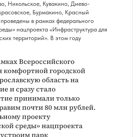
о, Никольское, Кувакино, Диево-
екрасовское, Бурмакино, Красный
 проведены в рамках федерального
реды» нацпроекта «Инфраструктура для
ких территорий». В этом году
амках Всероссийского
я комфортной городской
рославскую область на
ие и сразу стало
астие принимали только
равим почти 80 млн рублей.
льному проекту
кой среды» нацпроекта
оустроим парк