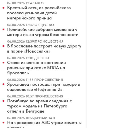
06.08.2026 12:47
|
АВТО
Крестный отец из российского
поселка усыновил детей
нигерийского принца
06.08.2026 12:42
|
ОБЩЕСТВО
Полицейские забрали младенца у
матери из-за угрозы безопасности
06.08.2026 12:39
|
ПРОИСШЕСТВИЯ
В Ярославле построят новую дорогу
в парке «Новоселки»
06.08.2026 12:01
|
ДОРОГИ
Стало известно о состоянии
раненых при атаке БПЛА на
Ярославль
06.08.2026 11:33
|
ПРОИСШЕСТВИЯ
Ярославец пострадал при пожаре в
садоводстве «Нефтяник-2»
06.08.2026 10:57
|
ПРОИСШЕСТВИЯ
Погибшую во время свидания с
турком модель из Петербурга
отпели в Белграде
06.08.2026 10:55
|
КРИМИНАЛ
На ярославских АЗС утром заметны
очереди