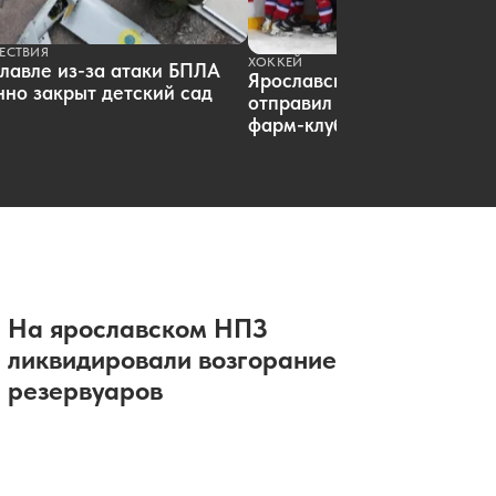
ЕСТВИЯ
ХОККЕЙ
лавле из-за атаки БПЛА
Ярославский «Локомотив»
но закрыт детский сад
отправил пятерых хоккеист
фарм-клуб
На ярославском НПЗ
ликвидировали возгорание
резервуаров