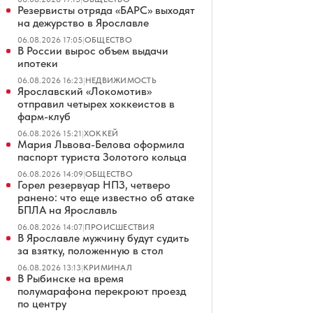
Резервисты отряда «БАРС» выходят
на дежурство в Ярославле
06.08.2026 17:05
|
ОБЩЕСТВО
В России вырос объем выдачи
ипотеки
06.08.2026 16:23
|
НЕДВИЖИМОСТЬ
Ярославский «Локомотив»
отправил четырех хоккеистов в
фарм-клуб
06.08.2026 15:21
|
ХОККЕЙ
Мария Львова-Белова оформила
паспорт туриста Золотого кольца
06.08.2026 14:09
|
ОБЩЕСТВО
Горел резервуар НПЗ, четверо
ранено: что еще известно об атаке
БПЛА на Ярославль
06.08.2026 14:07
|
ПРОИСШЕСТВИЯ
В Ярославле мужчину будут судить
за взятку, положенную в стол
06.08.2026 13:13
|
КРИМИНАЛ
В Рыбинске на время
полумарафона перекроют проезд
по центру