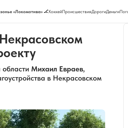
зонье «Локомотива» 🏒
Хоккей
Происшествия
Дороги
Деньги
Пог
 Некрасовском
роекту
й области
Михаил Евраев
,
агоустройства в Некрасовском