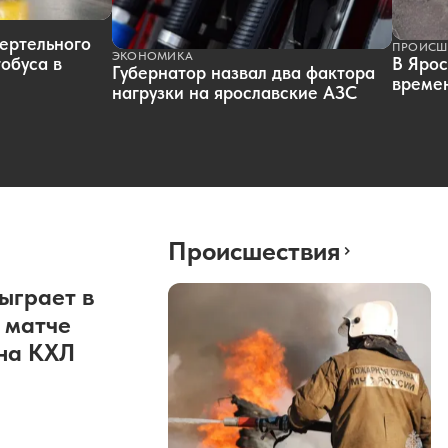
ертельного
ПРОИСШ
ЭКОНОМИКА
обуса в
В Ярос
Губернатор назвал два фактора
времен
нагрузки на ярославские АЗС
Происшествия
ыграет в
 матче
она КХЛ