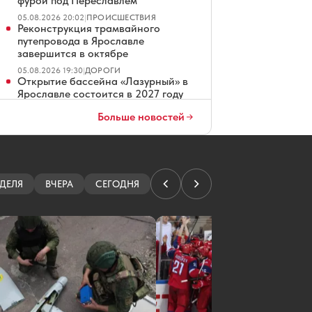
фурой под Переславлем
05.08.2026 20:02
|
ПРОИСШЕСТВИЯ
Реконструкция трамвайного
путепровода в Ярославле
завершится в октябре
05.08.2026 19:30
|
ДОРОГИ
Открытие бассейна «Лазурный» в
Ярославле состоится в 2027 году
05.08.2026 19:26
|
ЭКОНОМИКА
Больше новостей
Благоустройство площади Юности
в Ярославле завершат в сентябре
05.08.2026 19:01
|
БЛАГОУСТРОЙСТВО
ДЕЛЯ
ВЧЕРА
СЕГОДНЯ