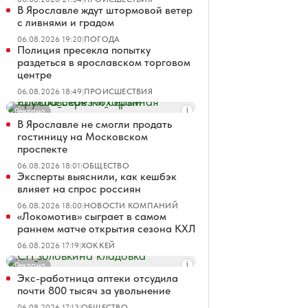
В Ярославле ждут штормовой ветер
с ливнями и градом
06.08.2026 19:20
|
ПОГОДА
Полиция пресекла попытку
раздеться в ярославском торговом
центре
06.08.2026 18:49
|
ПРОИСШЕСТВИЯ
Реклама
В Ярославле не смогли продать
гостиницу на Московском
проспекте
06.08.2026 18:01
|
ОБЩЕСТВО
Эксперты выяснили, как кешбэк
влияет на спрос россиян
06.08.2026 18:00
|
НОВОСТИ КОМПАНИЙ
«Локомотив» сыграет в самом
раннем матче открытия сезона КХЛ
06.08.2026 17:19
|
ХОККЕЙ
Реклама
Экс-работница аптеки отсудила
почти 800 тысяч за увольнение
06.08.2026 17:13
|
ОБЩЕСТВО