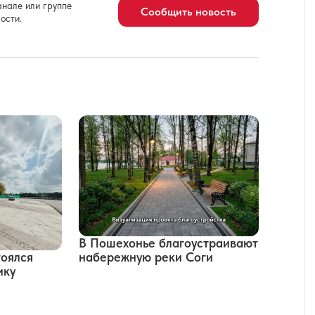
нале или группе
Сообщить новость
ости.
В Пошехонье благоустраивают
набережную реки Соги
тоялся
ику