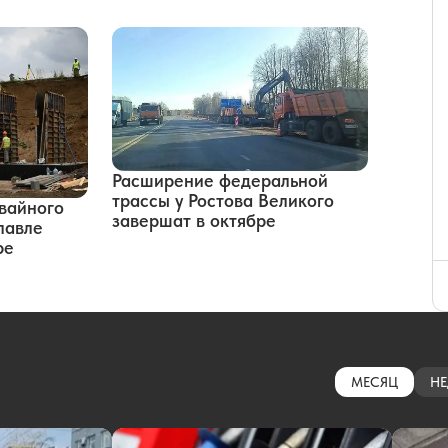
Расширение федеральной
трассы у Ростова Великого
вайного
завершат в октябре
лавле
ре
МЕСЯЦ
НЕ