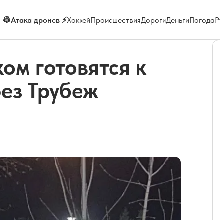
 👷
Атака дронов ⚡
Хоккей
Происшествия
Дороги
Деньги
Погода
Р
ом готовятся к
ез Трубеж