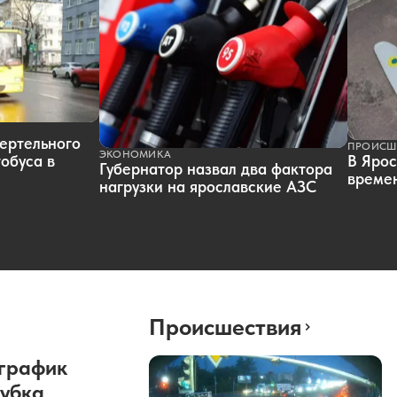
ертельного
ПРОИСШ
ЭКОНОМИКА
обуса в
В Ярос
Губернатор назвал два фактора
времен
нагрузки на ярославские АЗС
Происшествия
график
Кубка