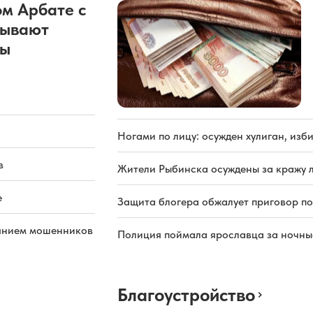
м Арбате с
рывают
ды
Ногами по лицу: осужден хулиган, из
в
Жители Рыбинска осуждены за кражу л
е
Защита блогера обжалует приговор по
иянием мошенников
Полиция поймала ярославца за ночны
Благоустройство