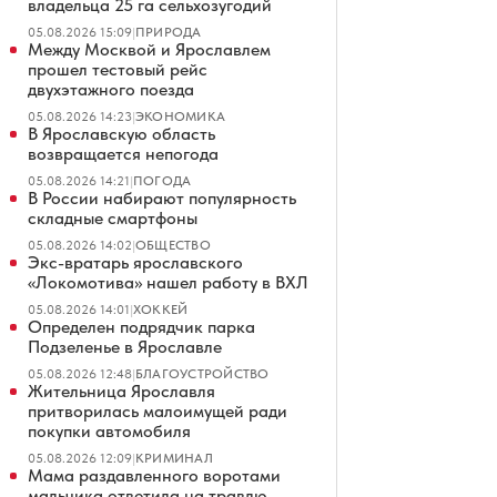
владельца 25 га сельхозугодий
05.08.2026 15:09
|
ПРИРОДА
Между Москвой и Ярославлем
прошел тестовый рейс
двухэтажного поезда
05.08.2026 14:23
|
ЭКОНОМИКА
В Ярославскую область
возвращается непогода
05.08.2026 14:21
|
ПОГОДА
В России набирают популярность
складные смартфоны
05.08.2026 14:02
|
ОБЩЕСТВО
Экс-вратарь ярославского
«Локомотива» нашел работу в ВХЛ
05.08.2026 14:01
|
ХОККЕЙ
Определен подрядчик парка
Подзеленье в Ярославле
05.08.2026 12:48
|
БЛАГОУСТРОЙСТВО
Жительница Ярославля
притворилась малоимущей ради
покупки автомобиля
05.08.2026 12:09
|
КРИМИНАЛ
Мама раздавленного воротами
мальчика ответила на травлю