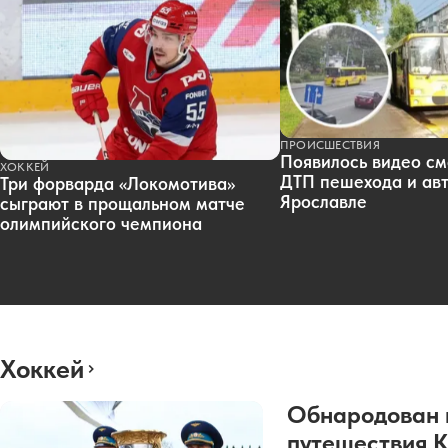
ПРОИСШЕСТВИЯ
Появилось видео см
ХОККЕЙ
ДТП пешехода и авт
Три форварда «Локомотива»
Ярославле
сыграют в прощальном матче
олимпийского чемпиона
Хоккей
Обнародован 
путешествия 