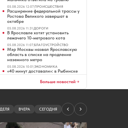
05.08.2026 12:07
|
ПРОИСШЕСТВИЯ
Расширение федеральной трассы у
Ростова Великого завершат в
октябре
05.08.2026 11:31
|
ДОРОГИ
В Ярославле хотят установить
лежачего 10-метрового кота
05.08.2026 11:07
|
БЛАГОУСТРОЙСТВО
Мэр Москвы назвал Ярославскую
область в списке на продление
наземного метро
05.08.2026 10:01
|
ЭКОНОМИКА
«40 минут доставали»: в Рыбинске
парень сломал ногу на территории
заброшки
Больше новостей
05.08.2026 09:33
|
ПРОИСШЕСТВИЯ
Ярославские хоккеисты стали
четвертыми на турнире в
Череповце
ДЕЛЯ
ВЧЕРА
СЕГОДНЯ
05.08.2026 09:31
|
ХОККЕЙ
Ярославцы ищут виновного в ДТП с
автобусом на Московском
проспекте