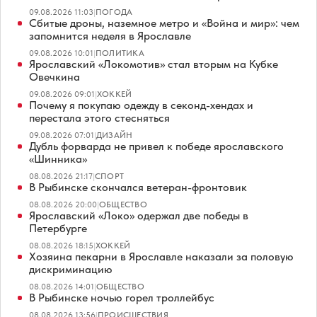
09.08.2026 11:03
|
ПОГОДА
Сбитые дроны, наземное метро и «Война и мир»: чем
запомнится неделя в Ярославле
09.08.2026 10:01
|
ПОЛИТИКА
Ярославский «Локомотив» стал вторым на Кубке
Овечкина
09.08.2026 09:01
|
ХОККЕЙ
Почему я покупаю одежду в секонд-хендах и
перестала этого стесняться
09.08.2026 07:01
|
ДИЗАЙН
Дубль форварда не привел к победе ярославского
«Шинника»
08.08.2026 21:17
|
СПОРТ
В Рыбинске скончался ветеран-фронтовик
08.08.2026 20:00
|
ОБЩЕСТВО
Ярославский «Локо» одержал две победы в
Петербурге
08.08.2026 18:15
|
ХОККЕЙ
Хозяина пекарни в Ярославле наказали за половую
дискриминацию
08.08.2026 14:01
|
ОБЩЕСТВО
В Рыбинске ночью горел троллейбус
08.08.2026 13:56
|
ПРОИСШЕСТВИЯ