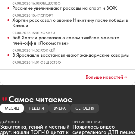
07.08.2026 16:18
|
ОБЩЕСТВО
Россияне увеличивают расходы на спорт и ЗОЖ
07.08.2026 15:47
|
СПОРТ
Хартли рассказал о звонке Никитину после победы в
Казани
07.08.2026 15:01
|
ХОККЕЙ
Боб Хартли рассказал о самом тяжёлом моменте
плей-офф в «Локомотиве»
07.08.2026 14:52
|
ХОККЕЙ
В Ярославле восстанавливают жандармские казармы
07.08.2026 14:01
|
ОБЩЕСТВО
Больше новостей
Самое читаемое
МЕСЯЦ
НЕДЕЛЯ
ВЧЕРА
СЕГОДНЯ
ДАЙДЖЕСТ
ПРОИСШЕСТВИЯ
Зажигалка, гений и честный
Появилось видео
друг: нашли ТОП-10 цитат к
смертельного ДТП пеше