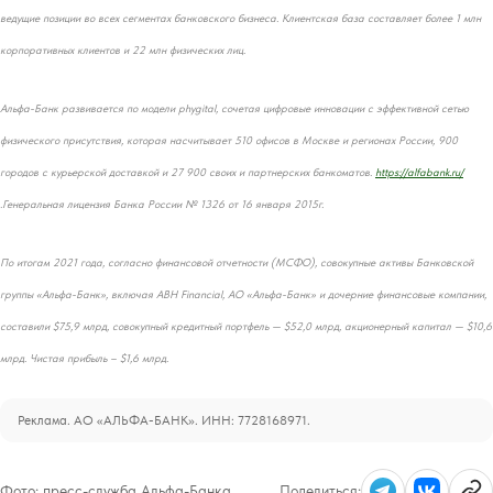
ведущие позиции во всех сегментах банковского бизнеса. Клиентская база составляет более 1 млн
корпоративных клиентов и 22 млн физических лиц.
Альфа-Банк развивается по модели phygital, сочетая цифровые инновации с эффективной сетью
физического присутствия, которая насчитывает 510 офисов в Москве и регионах России, 900
городов с курьерской доставкой и 27 900 своих и партнерских банкоматов.
https://alfabank.ru/
.Генеральная лицензия Банка России № 1326 от 16 января 2015г.
По итогам 2021 года, согласно финансовой отчетности (МСФО), совокупные активы Банковской
группы «Альфа-Банк», включая ABH Financial, АО «Альфа-Банк» и дочерние финансовые компании,
составили $75,9 млрд, совокупный кредитный портфель — $52,0 млрд, акционерный капитал — $10,6
млрд. Чистая прибыль – $1,6 млрд.
Реклама. АО «АЛЬФА-БАНК». ИНН: 7728168971.
Фото:
пресс-служба Альфа-Банка
Поделиться: