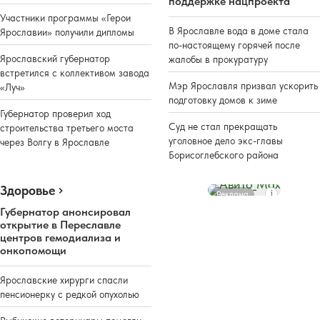
поддержке нацпроекта
Участники программы «Герои
В Ярославле вода в доме стала
Ярославии» получили дипломы
по-настоящему горячей после
Ярославский губернатор
жалобы в прокуратуру
встретился с коллективом завода
Мэр Ярославля призвал ускорить
«Луч»
подготовку домов к зиме
Губернатор проверил ход
Суд не стал прекращать
строительства третьего моста
уголовное дело экс-главы
через Волгу в Ярославле
Борисоглебского района
Здоровье
Реклама
Губернатор анонсировал
открытие в Переславле
центров гемодиализа и
онкопомощи
Ярославские хирурги спасли
пенсионерку с редкой опухолью