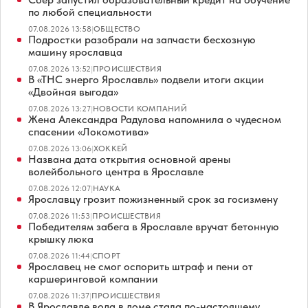
по любой специальности
07.08.2026 13:58
|
ОБЩЕСТВО
Подростки разобрали на запчасти бесхозную
машину ярославца
07.08.2026 13:52
|
ПРОИСШЕСТВИЯ
В «ТНС энерго Ярославль» подвели итоги акции
«Двойная выгода»
07.08.2026 13:27
|
НОВОСТИ КОМПАНИЙ
Жена Александра Радулова напомнила о чудесном
спасении «Локомотива»
07.08.2026 13:06
|
ХОККЕЙ
Названа дата открытия основной арены
волейбольного центра в Ярославле
07.08.2026 12:07
|
НАУКА
Ярославцу грозит пожизненный срок за госизмену
07.08.2026 11:53
|
ПРОИСШЕСТВИЯ
Победителям забега в Ярославле вручат бетонную
крышку люка
07.08.2026 11:44
|
СПОРТ
Ярославец не смог оспорить штраф и пени от
каршеринговой компании
07.08.2026 11:37
|
ПРОИСШЕСТВИЯ
В Ярославле вода в доме стала по-настоящему