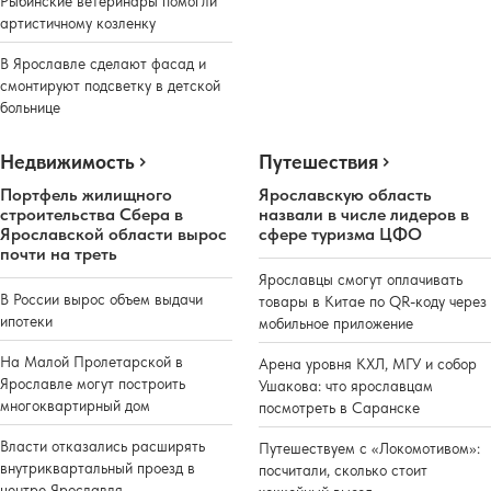
Рыбинские ветеринары помогли
артистичному козленку
В Ярославле сделают фасад и
смонтируют подсветку в детской
больнице
Недвижимость
Путешествия
Портфель жилищного
Ярославскую область
строительства Сбера в
назвали в числе лидеров в
Ярославской области вырос
сфере туризма ЦФО
почти на треть
Ярославцы смогут оплачивать
В России вырос объем выдачи
товары в Китае по QR-коду через
ипотеки
мобильное приложение
На Малой Пролетарской в
Арена уровня КХЛ, МГУ и собор
Ярославле могут построить
Ушакова: что ярославцам
многоквартирный дом
посмотреть в Саранске
Власти отказались расширять
Путешествуем с «Локомотивом»:
внутриквартальный проезд в
посчитали, сколько стоит
центре Ярославля