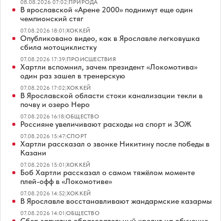
08.08.2026 07:02
|
ПРИРОДА
В ярославской «Арене 2000» поднимут еще один
чемпионский стяг
07.08.2026 18:01
|
ХОККЕЙ
Опубликовано видео, как в Ярославле легковушка
сбила мотоциклистку
07.08.2026 17:39
|
ПРОИСШЕСТВИЯ
Хартли вспомнил, зачем президент «Локомотива»
один раз зашел в тренерскую
07.08.2026 17:02
|
ХОККЕЙ
В Ярославской области стоки канализации текли в
почву и озеро Неро
07.08.2026 16:18
|
ОБЩЕСТВО
Россияне увеличивают расходы на спорт и ЗОЖ
07.08.2026 15:47
|
СПОРТ
Хартли рассказал о звонке Никитину после победы в
Казани
07.08.2026 15:01
|
ХОККЕЙ
Боб Хартли рассказал о самом тяжёлом моменте
плей-офф в «Локомотиве»
07.08.2026 14:52
|
ХОККЕЙ
В Ярославле восстанавливают жандармские казармы
07.08.2026 14:01
|
ОБЩЕСТВО
Сбер запустил образовательный кредит на обучение