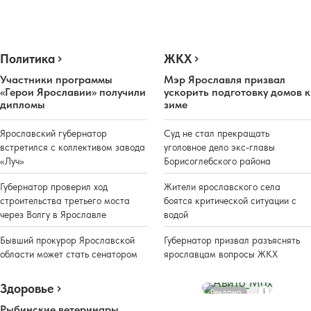
Политика
ЖКХ
Участники программы
Мэр Ярославля призвал
«Герои Ярославии» получили
ускорить подготовку домов к
дипломы
зиме
Ярославский губернатор
Суд не стал прекращать
встретился с коллективом завода
уголовное дело экс-главы
«Луч»
Борисоглебского района
Губернатор проверил ход
Жители ярославского села
строительства третьего моста
боятся критической ситуации с
через Волгу в Ярославле
водой
Бывший прокурор Ярославской
Губернатор призвал разъяснять
области может стать сенатором
ярославцам вопросы ЖКХ
Здоровье
Реклама
Рыбинские ветеринары