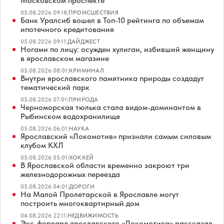
Московском проспекте
05.08.2026 09:18
|
ПРОИСШЕСТВИЯ
Банк Уралсиб вошел в Топ-10 рейтинга по объемам
ипотечного кредитования
05.08.2026 09:11
|
ДАЙДЖЕСТ
Ногами по лицу: осужден хулиган, избивший женщину
в ярославском магазине
05.08.2026 08:01
|
КРИМИНАЛ
Внутри ярославского памятника природы создадут
тематический парк
05.08.2026 07:01
|
ПРИРОДА
Черноморская тюлька стала видом-доминантом в
Рыбинском водохранилище
05.08.2026 06:01
|
НАУКА
Ярославский «Локомотив» признали самым силовым
клубом КХЛ
05.08.2026 05:01
|
ХОККЕЙ
В Ярославской области временно закроют три
железнодорожных переезда
05.08.2026 04:01
|
ДОРОГИ
На Малой Пролетарской в Ярославле могут
построить многоквартирный дом
04.08.2026 22:11
|
НЕДВИЖИМОСТЬ
Экс-форвард ярославского «Локомотива» рассказал