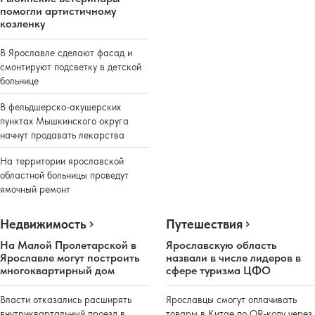
помогли артистичному
козленку
В Ярославле сделают фасад и
смонтируют подсветку в детской
больнице
В фельдшерско-акушерских
пунктах Мышкинского округа
начнут продавать лекарства
На территории ярославской
областной больницы проведут
ямочный ремонт
Недвижимость
Путешествия
На Малой Пролетарской в
Ярославскую область
Ярославле могут построить
назвали в числе лидеров в
многоквартирный дом
сфере туризма ЦФО
Власти отказались расширять
Ярославцы смогут оплачивать
внутриквартальный проезд в
товары в Китае по QR-коду через