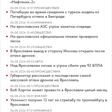
«Нефтяник-2»
06.08.2026 10:57
|
ПРОИСШЕСТВИЯ
Погибшую во время свидания с турком модель из
Петербурга отпели в Белграде
06.08.2026 10:55
|
КРИМИНАЛ
На ярославских АЗС утром заметны очереди
06.08.2026 10:48
|
ОБЩЕСТВО
На ярославских официальных пляжах проверили
песок
06.08.2026 09:29
|
ОБЩЕСТВО
В Ярославле выезд в сторону Москвы открыли после
атаки дронов
06.08.2026 09:03
|
АВТО
Над Ярославлем ночью и утром сбили уже 92 БПЛА
06.08.2026 08:46
|
ПРОИСШЕСТВИЯ
Губернатор рассказал о последствиях самой
массовой атаки дронов на Ярославль
06.08.2026 08:11
|
ПРОИСШЕСТВИЯ
Боб Хартли может провести в Ярославле целый месяц
06.08.2026 08:01
|
ХОККЕЙ
Уклонист получил 12 лет за стрельбу по троллейбусу в
Ярославле
06.08.2026 07:01
|
КРИМИНАЛ