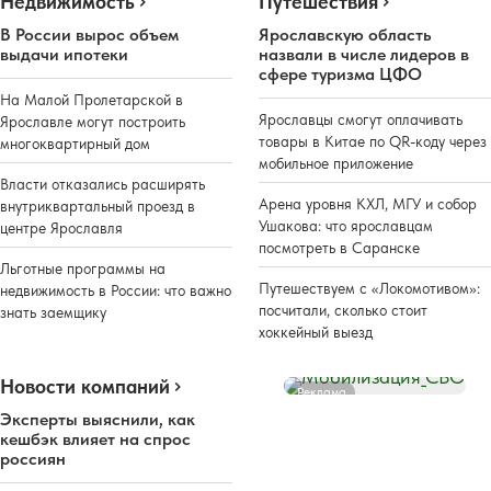
Недвижимость
Путешествия
В России вырос объем
Ярославскую область
выдачи ипотеки
назвали в числе лидеров в
сфере туризма ЦФО
На Малой Пролетарской в
Ярославцы смогут оплачивать
Ярославле могут построить
товары в Китае по QR-коду через
многоквартирный дом
мобильное приложение
Власти отказались расширять
Арена уровня КХЛ, МГУ и собор
внутриквартальный проезд в
Ушакова: что ярославцам
центре Ярославля
посмотреть в Саранске
Льготные программы на
Путешествуем с «Локомотивом»:
недвижимость в России: что важно
посчитали, сколько стоит
знать заемщику
хоккейный выезд
Новости компаний
Реклама
Эксперты выяснили, как
кешбэк влияет на спрос
россиян