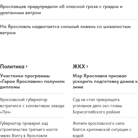
Ярославцев предупредили об опасной грозе с градом и
ураганным ветром
На Ярославль надвигается сильный ливень со шквалистым
ветром
Политика
ЖКХ
Участники программы
Мэр Ярославля призвал
«Герои Ярославии» получили
ускорить подготовку домов к
дипломы
зиме
Ярославский губернатор
Суд не стал прекращать
встретился с коллективом завода
уголовное дело экс-главы
«Луч»
Борисоглебского района
Губернатор проверил ход
Жители ярославского села
строительства третьего моста
боятся критической ситуации с
через Волгу в Ярославле
водой