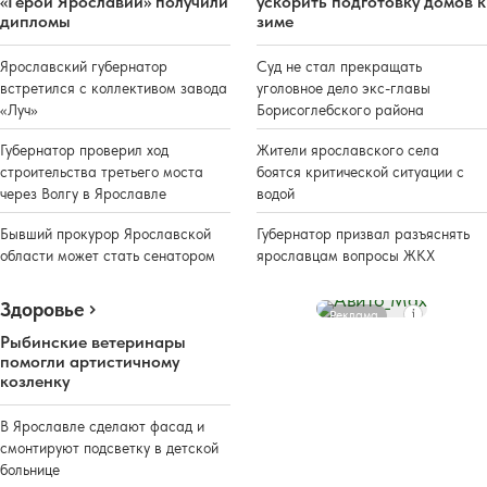
«Герои Ярославии» получили
ускорить подготовку домов к
дипломы
зиме
Ярославский губернатор
Суд не стал прекращать
встретился с коллективом завода
уголовное дело экс-главы
«Луч»
Борисоглебского района
Губернатор проверил ход
Жители ярославского села
строительства третьего моста
боятся критической ситуации с
через Волгу в Ярославле
водой
Бывший прокурор Ярославской
Губернатор призвал разъяснять
области может стать сенатором
ярославцам вопросы ЖКХ
Здоровье
Реклама
Рыбинские ветеринары
помогли артистичному
козленку
В Ярославле сделают фасад и
смонтируют подсветку в детской
больнице