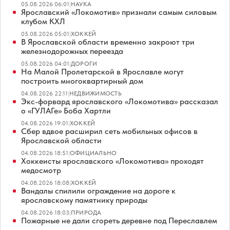
05.08.2026 06:01
|
НАУКА
Ярославский «Локомотив» признали самым силовым
клубом КХЛ
05.08.2026 05:01
|
ХОККЕЙ
В Ярославской области временно закроют три
железнодорожных переезда
05.08.2026 04:01
|
ДОРОГИ
На Малой Пролетарской в Ярославле могут
построить многоквартирный дом
04.08.2026 22:11
|
НЕДВИЖИМОСТЬ
Экс-форвард ярославского «Локомотива» рассказал
о «ГУЛАГе» Боба Хартли
04.08.2026 19:01
|
ХОККЕЙ
Сбер вдвое расширил сеть мобильных офисов в
Ярославской области
04.08.2026 18:51
|
ОФИЦИАЛЬНО
Хоккеисты ярославского «Локомотива» проходят
медосмотр
04.08.2026 18:08
|
ХОККЕЙ
Вандалы спилили ограждение на дороге к
ярославскому памятнику природы
04.08.2026 18:03
|
ПРИРОДА
Пожарные не дали сгореть деревне под Переславлем