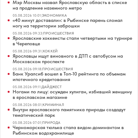
Мэр Москвы назвал Ярославскую область в списке
на продление наземного метро
05.08.2026 10:01
|
ЭКОНОМИКА
«40 минут доставали»: в Рыбинске парень сломал
ногу на территории заброшки
05.08.2026 09:33
|
ПРОИСШЕСТВИЯ
Ярославские хоккеисты стали четвертыми на турнире
в Череповце
05.08.2026 09:31
|
ХОККЕЙ
Ярославцы ищут виновного в ДТП с автобусом на
Московском проспекте
05.08.2026 09:18
|
ПРОИСШЕСТВИЯ
Банк Уралсиб вошел в Топ-10 рейтинга по объемам
ипотечного кредитования
05.08.2026 09:11
|
ДАЙДЖЕСТ
Ногами по лицу: осужден хулиган, избивший женщину
в ярославском магазине
05.08.2026 08:01
|
КРИМИНАЛ
Внутри ярославского памятника природы создадут
тематический парк
05.08.2026 07:01
|
ПРИРОДА
Черноморская тюлька стала видом-доминантом в
Рыбинском водохранилище