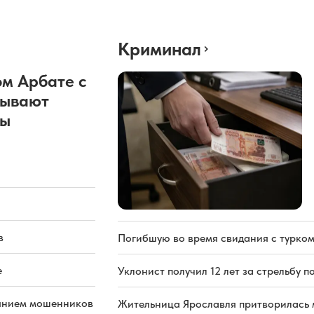
Криминал
м Арбате с
рывают
ды
в
Погибшую во время свидания с турком
е
Уклонист получил 12 лет за стрельбу п
иянием мошенников
Жительница Ярославля притворилась 