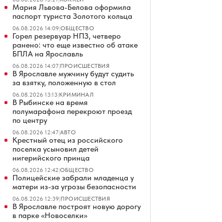
Мария Львова-Белова оформила
паспорт туриста Золотого кольца
06.08.2026 14:09
|
ОБЩЕСТВО
Горел резервуар НПЗ, четверо
ранено: что еще известно об атаке
БПЛА на Ярославль
06.08.2026 14:07
|
ПРОИСШЕСТВИЯ
В Ярославле мужчину будут судить
за взятку, положенную в стол
06.08.2026 13:13
|
КРИМИНАЛ
В Рыбинске на время
полумарафона перекроют проезд
по центру
06.08.2026 12:47
|
АВТО
Крестный отец из российского
поселка усыновил детей
нигерийского принца
06.08.2026 12:42
|
ОБЩЕСТВО
Полицейские забрали младенца у
матери из-за угрозы безопасности
06.08.2026 12:39
|
ПРОИСШЕСТВИЯ
В Ярославле построят новую дорогу
в парке «Новоселки»