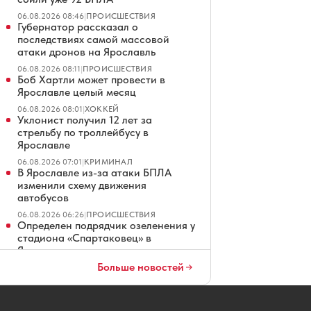
06.08.2026 08:46
|
ПРОИСШЕСТВИЯ
Губернатор рассказал о
последствиях самой массовой
атаки дронов на Ярославль
06.08.2026 08:11
|
ПРОИСШЕСТВИЯ
Боб Хартли может провести в
Ярославле целый месяц
06.08.2026 08:01
|
ХОККЕЙ
Уклонист получил 12 лет за
стрельбу по троллейбусу в
Ярославле
06.08.2026 07:01
|
КРИМИНАЛ
В Ярославле из-за атаки БПЛА
изменили схему движения
автобусов
06.08.2026 06:26
|
ПРОИСШЕСТВИЯ
Определен подрядчик озеленения у
стадиона «Спартаковец» в
Ярославле
Больше новостей
06.08.2026 06:01
|
БЛАГОУСТРОЙСТВО
На дороге в Дядьково приступают к
ремонту тротуаров
06.08.2026 05:01
|
ДОРОГИ