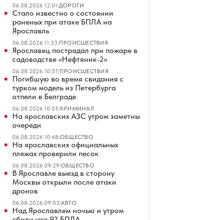
06.08.2026 12:01
|
ДОРОГИ
Стало известно о состоянии
раненых при атаке БПЛА на
Ярославль
06.08.2026 11:33
|
ПРОИСШЕСТВИЯ
Ярославец пострадал при пожаре в
садоводстве «Нефтяник-2»
06.08.2026 10:57
|
ПРОИСШЕСТВИЯ
Погибшую во время свидания с
турком модель из Петербурга
отпели в Белграде
06.08.2026 10:55
|
КРИМИНАЛ
На ярославских АЗС утром заметны
очереди
06.08.2026 10:48
|
ОБЩЕСТВО
На ярославских официальных
пляжах проверили песок
06.08.2026 09:29
|
ОБЩЕСТВО
В Ярославле выезд в сторону
Москвы открыли после атаки
дронов
06.08.2026 09:03
|
АВТО
Над Ярославлем ночью и утром
сбили уже 92 БПЛА