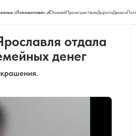
зонье «Локомотива» 🏒
Хоккей
Происшествия
Дороги
Деньги
Пог
 Ярославля отдала
емейных денег
украшения.