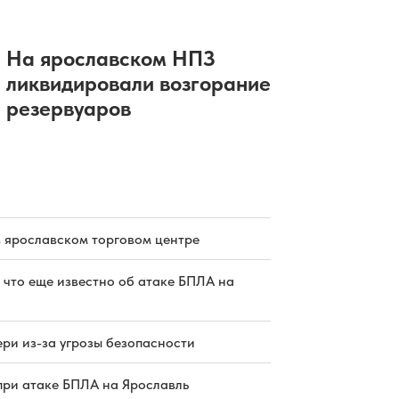
в Ярославле завершат в сентябре
05.08.2026 19:01
|
БЛАГОУСТРОЙСТВО
В Ярославской области начнут
работать пять новых пожарных
На ярославском НПЗ
автоцистерн
ликвидировали возгорание
05.08.2026 19:00
|
ОБЩЕСТВО
резервуаров
Рыбинские ветеринары помогли
артистичному козленку
05.08.2026 18:45
|
ЗДОРОВЬЕ
Размахивавший пистолетом
ярославец задержан в продуктовом
магазине
05.08.2026 18:30
|
ПРОИСШЕСТВИЯ
в ярославском торговом центре
 что еще известно об атаке БПЛА на
ри из-за угрозы безопасности
при атаке БПЛА на Ярославль