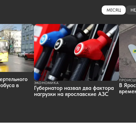
МЕСЯЦ
НЕ
ертельного
ПРОИСШ
ЭКОНОМИКА
обуса в
В Ярос
Губернатор назвал два фактора
времен
нагрузки на ярославские АЗС