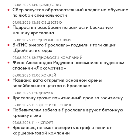
07.08.2026 14:01
|
ОБЩЕСТВО
Сбер запустил образовательный кредит на обучение
по любой специальности
07.08.2026 13:58
|
ОБЩЕСТВО
Подростки разобрали на запчасти бесхозную
машину ярославца
07.08.2026 13:52
|
ПРОИСШЕСТВИЯ
В «ТНС энерго Ярославль» подвели итоги акции
«Двойная выгода»
07.08.2026 13:27
|
НОВОСТИ КОМПАНИЙ
Жена Александра Радулова напомнила о чудесном
спасении «Локомотива»
07.08.2026 13:06
|
ХОККЕЙ
Названа дата открытия основной арены
волейбольного центра в Ярославле
07.08.2026 12:07
|
НАУКА
Ярославцу грозит пожизненный срок за госизмену
07.08.2026 11:53
|
ПРОИСШЕСТВИЯ
Победителям забега в Ярославле вручат бетонную
крышку люка
07.08.2026 11:44
|
СПОРТ
Ярославец не смог оспорить штраф и пени от
каршеринговой компании