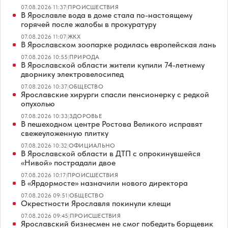
07.08.2026 11:37
|
ПРОИСШЕСТВИЯ
В Ярославле вода в доме стала по-настоящему
горячей после жалобы в прокуратуру
07.08.2026 11:07
|
ЖКХ
В Ярославском зоопарке родилась европейская лань
07.08.2026 10:55
|
ПРИРОДА
В Ярославской области жители купили 74-летнему
дворнику электровелосипед
07.08.2026 10:37
|
ОБЩЕСТВО
Ярославские хирурги спасли пенсионерку с редкой
опухолью
07.08.2026 10:33
|
ЗДОРОВЬЕ
В пешеходном центре Ростова Великого исправят
свежеуложенную плитку
07.08.2026 10:32
|
ОФИЦИАЛЬНО
В Ярославской области в ДТП с опрокинувшейся
«Нивой» пострадали двое
07.08.2026 10:17
|
ПРОИСШЕСТВИЯ
В «Ярдормосте» назначили нового директора
07.08.2026 09:51
|
ОБЩЕСТВО
Окрестности Ярославля покинули клещи
07.08.2026 09:45
|
ПРОИСШЕСТВИЯ
Ярославский бизнесмен не смог победить борщевик