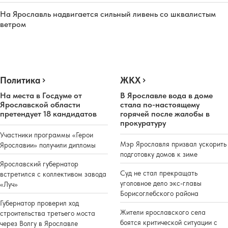
На Ярославль надвигается сильный ливень со шквалистым
ветром
Политика
ЖКХ
На места в Госдуме от
В Ярославле вода в доме
Ярославской области
стала по-настоящему
претендует 18 кандидатов
горячей после жалобы в
прокуратуру
Участники программы «Герои
Мэр Ярославля призвал ускорить
Ярославии» получили дипломы
подготовку домов к зиме
Ярославский губернатор
Суд не стал прекращать
встретился с коллективом завода
уголовное дело экс-главы
«Луч»
Борисоглебского района
Губернатор проверил ход
Жители ярославского села
строительства третьего моста
боятся критической ситуации с
через Волгу в Ярославле