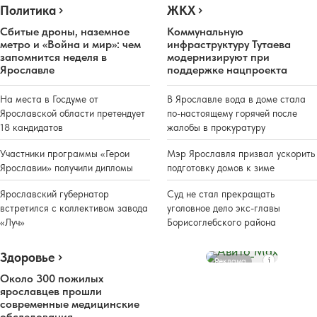
Политика
ЖКХ
Сбитые дроны, наземное
Коммунальную
метро и «Война и мир»: чем
инфраструктуру Тутаева
запомнится неделя в
модернизируют при
Ярославле
поддержке нацпроекта
На места в Госдуме от
В Ярославле вода в доме стала
Ярославской области претендует
по-настоящему горячей после
18 кандидатов
жалобы в прокуратуру
Участники программы «Герои
Мэр Ярославля призвал ускорить
Ярославии» получили дипломы
подготовку домов к зиме
Ярославский губернатор
Суд не стал прекращать
встретился с коллективом завода
уголовное дело экс-главы
«Луч»
Борисоглебского района
Здоровье
Реклама
Около 300 пожилых
ярославцев прошли
современные медицинские
обследования