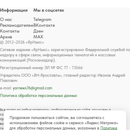
Информация
Мы в соцсетях
О нас
Telegram
Рекламодателям
ВКонтакте
Контакты
Дзен
Архив
MAX
© 2012–2026 «ЯрНьюс»
Сетевое издание «ЯрНьюс» зарегистрировано Федеральной службой по
надзору в сфере связи, информационных технологий и массовых
коммуникаций (Роскомнадзор).
Регистрационный номер ЭЛ № ФС 77 - 73566
Учредитель ООО «ВН-Ярославль», главный редактор Иванов Андрей
Павлович
e-mail:
yarnews76@gmail.com
Политика обработки персональных данных
Все права на любые материалы, опубликованные на сайте, защищены в
соответствии с российским и международным законодательством об авторском
Продолжая пользоваться сайтом, вы соглашаетесь с
праве и смежных правах. Любое использование текстовых, фото, аудио и
использованием файлов cookie и сервиса «Яндекс.Метрика»
видеоматериалов возможно только с согласия правообладателя с обязательной
для обработки персональных данных, указанных в
Политике
гиперссылкой на сайт https://www.yarnews.net; Для детей старше 16 лет.