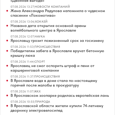
«Двойная выгода»
07.08.2026 13:27
|
НОВОСТИ КОМПАНИЙ
Жена Александра Радулова напомнила о чудесном
спасении «Локомотива»
07.08.2026 13:06
|
ХОККЕЙ
Названа дата открытия основной арены
волейбольного центра в Ярославле
07.08.2026 12:07
|
НАУКА
Ярославцу грозит пожизненный срок за госизмену
07.08.2026 11:53
|
ПРОИСШЕСТВИЯ
Победителям забега в Ярославле вручат бетонную
крышку люка
07.08.2026 11:44
|
СПОРТ
Ярославец не смог оспорить штраф и пени от
каршеринговой компании
07.08.2026 11:37
|
ПРОИСШЕСТВИЯ
В Ярославле вода в доме стала по-настоящему
горячей после жалобы в прокуратуру
07.08.2026 11:07
|
ЖКХ
В Ярославском зоопарке родилась европейская лань
07.08.2026 10:55
|
ПРИРОДА
В Ярославской области жители купили 74-летнему
дворнику электровелосипед