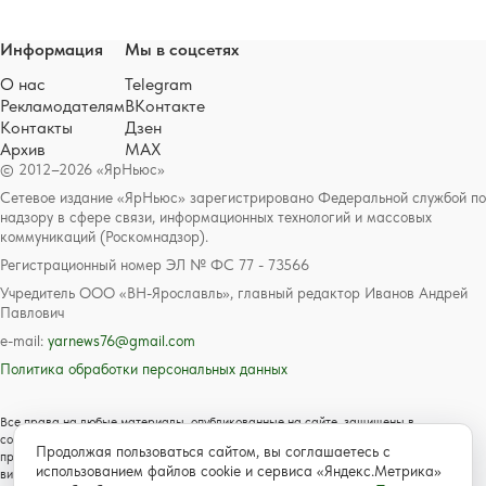
Информация
Мы в соцсетях
О нас
Telegram
Рекламодателям
ВКонтакте
Контакты
Дзен
Архив
MAX
© 2012–2026 «ЯрНьюс»
Сетевое издание «ЯрНьюс» зарегистрировано Федеральной службой по
надзору в сфере связи, информационных технологий и массовых
коммуникаций (Роскомнадзор).
Регистрационный номер ЭЛ № ФС 77 - 73566
Учредитель ООО «ВН-Ярославль», главный редактор Иванов Андрей
Павлович
e-mail:
yarnews76@gmail.com
Политика обработки персональных данных
Все права на любые материалы, опубликованные на сайте, защищены в
соответствии с российским и международным законодательством об авторском
Продолжая пользоваться сайтом, вы соглашаетесь с
праве и смежных правах. Любое использование текстовых, фото, аудио и
использованием файлов cookie и сервиса «Яндекс.Метрика»
видеоматериалов возможно только с согласия правообладателя с обязательной