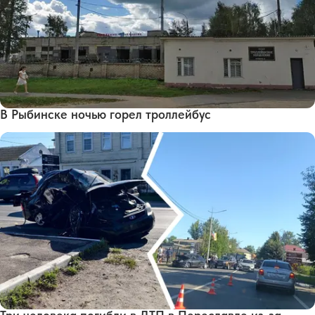
В Рыбинске ночью горел троллейбус