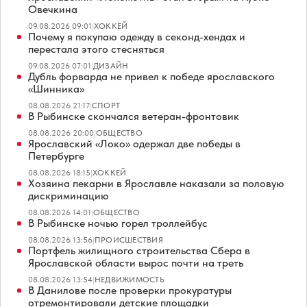
Овечкина
09.08.2026 09:01
|
ХОККЕЙ
Почему я покупаю одежду в секонд-хендах и
перестала этого стесняться
09.08.2026 07:01
|
ДИЗАЙН
Дубль форварда не привел к победе ярославского
«Шинника»
08.08.2026 21:17
|
СПОРТ
В Рыбинске скончался ветеран-фронтовик
08.08.2026 20:00
|
ОБЩЕСТВО
Ярославский «Локо» одержал две победы в
Петербурге
08.08.2026 18:15
|
ХОККЕЙ
Хозяина пекарни в Ярославле наказали за половую
дискриминацию
08.08.2026 14:01
|
ОБЩЕСТВО
В Рыбинске ночью горел троллейбус
08.08.2026 13:56
|
ПРОИСШЕСТВИЯ
Портфель жилищного строительства Сбера в
Ярославской области вырос почти на треть
08.08.2026 13:54
|
НЕДВИЖИМОСТЬ
В Данилове после проверки прокуратуры
отремонтировали детские площадки