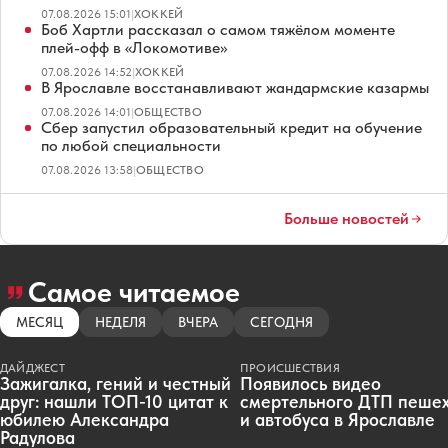
07.08.2026 15:01
|
ХОККЕЙ
Боб Хартли рассказал о самом тяжёлом моменте
плей-офф в «Локомотиве»
07.08.2026 14:52
|
ХОККЕЙ
В Ярославле восстанавливают жандармские казармы
07.08.2026 14:01
|
ОБЩЕСТВО
Сбер запустил образовательный кредит на обучение
по любой специальности
07.08.2026 13:58
|
ОБЩЕСТВО
Больше новостей
Самое читаемое
МЕСЯЦ
НЕДЕЛЯ
ВЧЕРА
СЕГОДНЯ
ДАЙДЖЕСТ
ПРОИСШЕСТВИЯ
Зажигалка, гений и честный
Появилось видео
друг: нашли ТОП-10 цитат к
смертельного ДТП пеше
юбилею Александра
и автобуса в Ярославле
Радулова