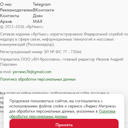
О нас
Telegram
Рекламодателям
ВКонтакте
Контакты
Дзен
Архив
MAX
© 2012–2026 «ЯрНьюс»
Сетевое издание «ЯрНьюс» зарегистрировано Федеральной службой по
надзору в сфере связи, информационных технологий и массовых
коммуникаций (Роскомнадзор).
Регистрационный номер ЭЛ № ФС 77 - 73566
Учредитель ООО «ВН-Ярославль», главный редактор Иванов Андрей
Павлович
e-mail:
yarnews76@gmail.com
Политика обработки персональных данных
Все права на любые материалы, опубликованные на сайте, защищены в
соответствии с российским и международным законодательством об авторском
Продолжая пользоваться сайтом, вы соглашаетесь с
праве и смежных правах. Любое использование текстовых, фото, аудио и
использованием файлов cookie и сервиса «Яндекс.Метрика»
видеоматериалов возможно только с согласия правообладателя с обязательной
для обработки персональных данных, указанных в
Политике
гиперссылкой на сайт https://www.yarnews.net; Для детей старше 16 лет.
обработки персональных данных
.
Принять