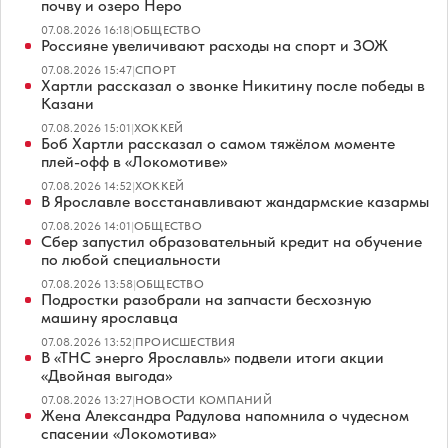
почву и озеро Неро
07.08.2026 16:18
|
ОБЩЕСТВО
Россияне увеличивают расходы на спорт и ЗОЖ
07.08.2026 15:47
|
СПОРТ
Хартли рассказал о звонке Никитину после победы в
Казани
07.08.2026 15:01
|
ХОККЕЙ
Боб Хартли рассказал о самом тяжёлом моменте
плей-офф в «Локомотиве»
07.08.2026 14:52
|
ХОККЕЙ
В Ярославле восстанавливают жандармские казармы
07.08.2026 14:01
|
ОБЩЕСТВО
Сбер запустил образовательный кредит на обучение
по любой специальности
07.08.2026 13:58
|
ОБЩЕСТВО
Подростки разобрали на запчасти бесхозную
машину ярославца
07.08.2026 13:52
|
ПРОИСШЕСТВИЯ
В «ТНС энерго Ярославль» подвели итоги акции
«Двойная выгода»
07.08.2026 13:27
|
НОВОСТИ КОМПАНИЙ
Жена Александра Радулова напомнила о чудесном
спасении «Локомотива»