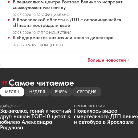
В пешеходном центре Ростова Великого исправят
свежеуложенную плитку
07.08.2026 10:32
|
ОФИЦИАЛЬНО
В Ярославской области в ДТП с опрокинувшейся
«Нивой» пострадали двое
07.08.2026 10:17
|
ПРОИСШЕСТВИЯ
В «Ярдормосте» назначили нового директора
07.08.2026 09:51
|
ОБЩЕСТВО
Больше новостей
Самое читаемое
МЕСЯЦ
НЕДЕЛЯ
ВЧЕРА
СЕГОДНЯ
ДАЙДЖЕСТ
ПРОИСШЕСТВИЯ
Зажигалка, гений и честный
Появилось видео
друг: нашли ТОП-10 цитат к
смертельного ДТП пеше
юбилею Александра
и автобуса в Ярославле
Радулова