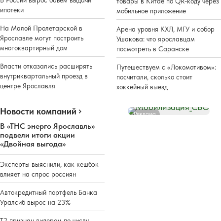
товары в Китае по QR-коду через
ипотеки
мобильное приложение
На Малой Пролетарской в
Арена уровня КХЛ, МГУ и собор
Ярославле могут построить
Ушакова: что ярославцам
многоквартирный дом
посмотреть в Саранске
Власти отказались расширять
Путешествуем с «Локомотивом»:
внутриквартальный проезд в
посчитали, сколько стоит
центре Ярославля
хоккейный выезд
Новости компаний
Реклама
В «ТНС энерго Ярославль»
подвели итоги акции
«Двойная выгода»
Эксперты выяснили, как кешбэк
влияет на спрос россиян
Автокредитный портфель Банка
Уралсиб вырос на 23%
Т2 признан лидером по числу