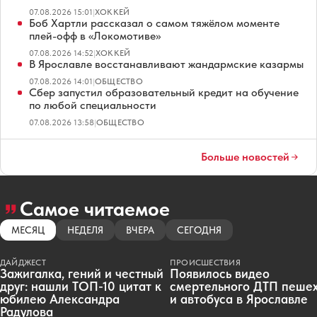
07.08.2026 15:01
|
ХОККЕЙ
Боб Хартли рассказал о самом тяжёлом моменте
плей-офф в «Локомотиве»
07.08.2026 14:52
|
ХОККЕЙ
В Ярославле восстанавливают жандармские казармы
07.08.2026 14:01
|
ОБЩЕСТВО
Сбер запустил образовательный кредит на обучение
по любой специальности
07.08.2026 13:58
|
ОБЩЕСТВО
Больше новостей
Самое читаемое
МЕСЯЦ
НЕДЕЛЯ
ВЧЕРА
СЕГОДНЯ
ДАЙДЖЕСТ
ПРОИСШЕСТВИЯ
Зажигалка, гений и честный
Появилось видео
друг: нашли ТОП-10 цитат к
смертельного ДТП пеше
юбилею Александра
и автобуса в Ярославле
Радулова