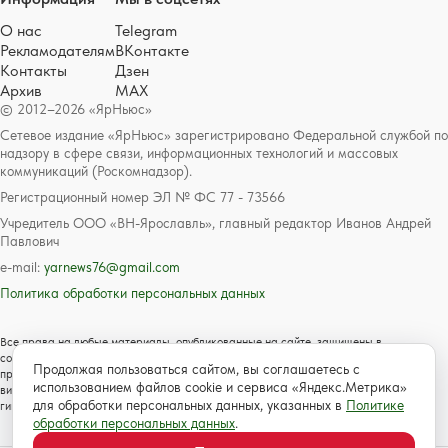
О нас
Telegram
Рекламодателям
ВКонтакте
Контакты
Дзен
Архив
MAX
© 2012–2026 «ЯрНьюс»
Сетевое издание «ЯрНьюс» зарегистрировано Федеральной службой по
надзору в сфере связи, информационных технологий и массовых
коммуникаций (Роскомнадзор).
Регистрационный номер ЭЛ № ФС 77 - 73566
Учредитель ООО «ВН-Ярославль», главный редактор Иванов Андрей
Павлович
e-mail:
yarnews76@gmail.com
Политика обработки персональных данных
Все права на любые материалы, опубликованные на сайте, защищены в
соответствии с российским и международным законодательством об авторском
Продолжая пользоваться сайтом, вы соглашаетесь с
праве и смежных правах. Любое использование текстовых, фото, аудио и
использованием файлов cookie и сервиса «Яндекс.Метрика»
видеоматериалов возможно только с согласия правообладателя с обязательной
для обработки персональных данных, указанных в
Политике
гиперссылкой на сайт https://www.yarnews.net; Для детей старше 16 лет.
обработки персональных данных
.