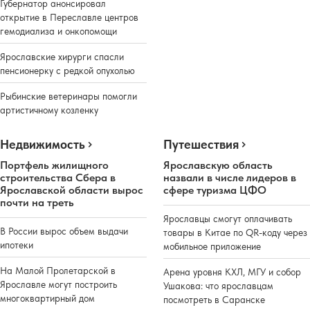
Губернатор анонсировал
открытие в Переславле центров
гемодиализа и онкопомощи
Ярославские хирурги спасли
пенсионерку с редкой опухолью
Рыбинские ветеринары помогли
артистичному козленку
Недвижимость
Путешествия
Портфель жилищного
Ярославскую область
строительства Сбера в
назвали в числе лидеров в
Ярославской области вырос
сфере туризма ЦФО
почти на треть
Ярославцы смогут оплачивать
В России вырос объем выдачи
товары в Китае по QR-коду через
ипотеки
мобильное приложение
На Малой Пролетарской в
Арена уровня КХЛ, МГУ и собор
Ярославле могут построить
Ушакова: что ярославцам
многоквартирный дом
посмотреть в Саранске