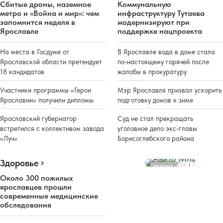
Сбитые дроны, наземное
Коммунальную
метро и «Война и мир»: чем
инфраструктуру Тутаева
запомнится неделя в
модернизируют при
Ярославле
поддержке нацпроекта
На места в Госдуме от
В Ярославле вода в доме стала
Ярославской области претендует
по-настоящему горячей после
18 кандидатов
жалобы в прокуратуру
Участники программы «Герои
Мэр Ярославля призвал ускорить
Ярославии» получили дипломы
подготовку домов к зиме
Ярославский губернатор
Суд не стал прекращать
встретился с коллективом завода
уголовное дело экс-главы
«Луч»
Борисоглебского района
Здоровье
Реклама
Около 300 пожилых
ярославцев прошли
современные медицинские
обследования