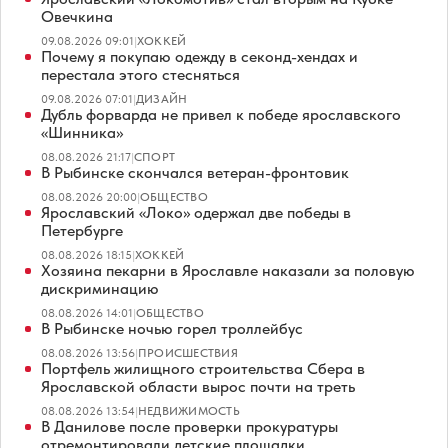
Овечкина
09.08.2026 09:01
|
ХОККЕЙ
Почему я покупаю одежду в секонд-хендах и
перестала этого стесняться
09.08.2026 07:01
|
ДИЗАЙН
Дубль форварда не привел к победе ярославского
«Шинника»
08.08.2026 21:17
|
СПОРТ
В Рыбинске скончался ветеран-фронтовик
08.08.2026 20:00
|
ОБЩЕСТВО
Ярославский «Локо» одержал две победы в
Петербурге
08.08.2026 18:15
|
ХОККЕЙ
Хозяина пекарни в Ярославле наказали за половую
дискриминацию
08.08.2026 14:01
|
ОБЩЕСТВО
В Рыбинске ночью горел троллейбус
08.08.2026 13:56
|
ПРОИСШЕСТВИЯ
Портфель жилищного строительства Сбера в
Ярославской области вырос почти на треть
08.08.2026 13:54
|
НЕДВИЖИМОСТЬ
В Данилове после проверки прокуратуры
отремонтировали детские площадки