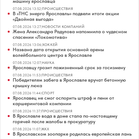
машину ярославца
07.08.2026 13:52
|
ПРОИСШЕСТВИЯ
В «ТНС энерго Ярославль» подвели итоги акции
«Двойная выгода»
07.08.2026 13:27
|
НОВОСТИ КОМПАНИЙ
Жена Александра Радулова напомнила о чудесном
спасении «Локомотива»
07.08.2026 13:06
|
ХОККЕЙ
Названа дата открытия основной арены
волейбольного центра в Ярославле
07.08.2026 12:07
|
НАУКА
Ярославцу грозит пожизненный срок за госизмену
07.08.2026 11:53
|
ПРОИСШЕСТВИЯ
Победителям забега в Ярославле вручат бетонную
крышку люка
07.08.2026 11:44
|
СПОРТ
Ярославец не смог оспорить штраф и пени от
каршеринговой компании
07.08.2026 11:37
|
ПРОИСШЕСТВИЯ
В Ярославле вода в доме стала по-настоящему
горячей после жалобы в прокуратуру
07.08.2026 11:07
|
ЖКХ
В Ярославском зоопарке родилась европейская лань