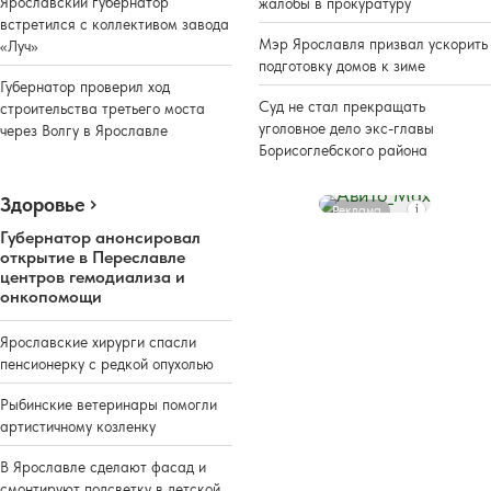
Ярославский губернатор
жалобы в прокуратуру
встретился с коллективом завода
Мэр Ярославля призвал ускорить
«Луч»
подготовку домов к зиме
Губернатор проверил ход
Суд не стал прекращать
строительства третьего моста
уголовное дело экс-главы
через Волгу в Ярославле
Борисоглебского района
Здоровье
Реклама
Губернатор анонсировал
открытие в Переславле
центров гемодиализа и
онкопомощи
Ярославские хирурги спасли
пенсионерку с редкой опухолью
Рыбинские ветеринары помогли
артистичному козленку
В Ярославле сделают фасад и
смонтируют подсветку в детской