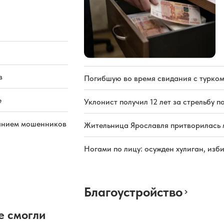
в
Погибшую во время свидания с турком
е
Уклонист получил 12 лет за стрельбу п
иянием мошенников
Жительница Ярославля притворилась 
Ногами по лицу: осужден хулиган, из
Благоустройство
е смогли