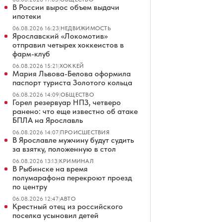
В России вырос объем выдачи
ипотеки
06.08.2026 16:23
|
НЕДВИЖИМОСТЬ
Ярославский «Локомотив»
отправил четырех хоккеистов в
фарм-клуб
06.08.2026 15:21
|
ХОККЕЙ
Мария Львова-Белова оформила
паспорт туриста Золотого кольца
06.08.2026 14:09
|
ОБЩЕСТВО
Горел резервуар НПЗ, четверо
ранено: что еще известно об атаке
БПЛА на Ярославль
06.08.2026 14:07
|
ПРОИСШЕСТВИЯ
В Ярославле мужчину будут судить
за взятку, положенную в стол
06.08.2026 13:13
|
КРИМИНАЛ
В Рыбинске на время
полумарафона перекроют проезд
по центру
06.08.2026 12:47
|
АВТО
Крестный отец из российского
поселка усыновил детей