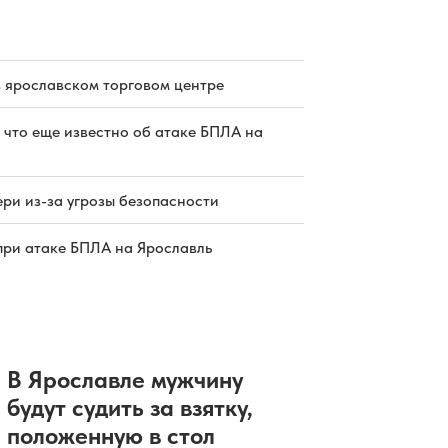
путепровода в Ярославле
завершится в октябре
05.08.2026 19:30
|
ДОРОГИ
Открытие бассейна «Лазурный» в
Ярославле состоится в 2027 году
в ярославском торговом центре
05.08.2026 19:26
|
ЭКОНОМИКА
Благоустройство площади Юности
 что еще известно об атаке БПЛА на
в Ярославле завершат в сентябре
05.08.2026 19:01
|
БЛАГОУСТРОЙСТВО
В Ярославской области начнут
работать пять новых пожарных
ри из-за угрозы безопасности
автоцистерн
05.08.2026 19:00
|
ОБЩЕСТВО
при атаке БПЛА на Ярославль
В Ярославле мужчину
будут судить за взятку,
положенную в стол