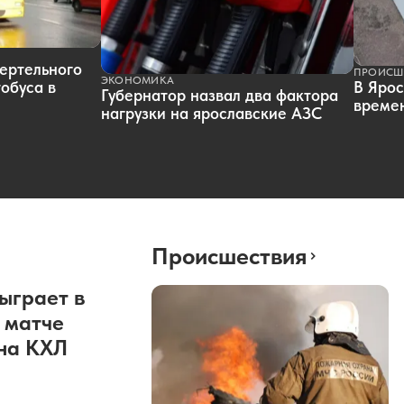
ертельного
ПРОИСШ
ЭКОНОМИКА
обуса в
В Ярос
Губернатор назвал два фактора
времен
нагрузки на ярославские АЗС
Происшествия
ыграет в
 матче
она КХЛ