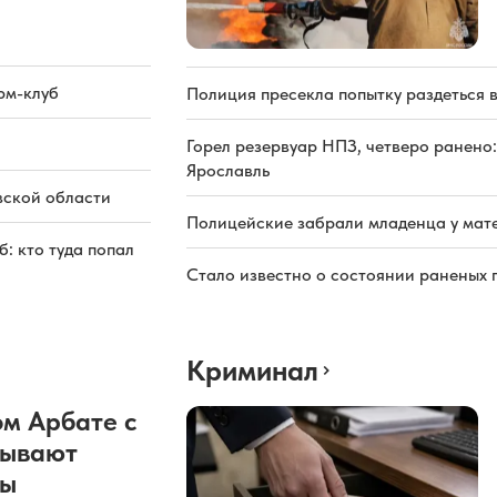
рм-клуб
Полиция пресекла попытку раздеться 
Горел резервуар НПЗ, четверо ранено:
Ярославль
вской области
Полицейские забрали младенца у мате
: кто туда попал
Стало известно о состоянии раненых 
Криминал
м Арбате с
рывают
ды