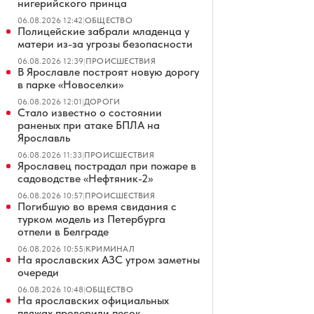
нигерийского принца
06.08.2026 12:42
|
ОБЩЕСТВО
Полицейские забрали младенца у
матери из-за угрозы безопасности
06.08.2026 12:39
|
ПРОИСШЕСТВИЯ
В Ярославле построят новую дорогу
в парке «Новоселки»
06.08.2026 12:01
|
ДОРОГИ
Стало известно о состоянии
раненых при атаке БПЛА на
Ярославль
06.08.2026 11:33
|
ПРОИСШЕСТВИЯ
Ярославец пострадал при пожаре в
садоводстве «Нефтяник-2»
06.08.2026 10:57
|
ПРОИСШЕСТВИЯ
Погибшую во время свидания с
турком модель из Петербурга
отпели в Белграде
06.08.2026 10:55
|
КРИМИНАЛ
На ярославских АЗС утром заметны
очереди
06.08.2026 10:48
|
ОБЩЕСТВО
На ярославских официальных
пляжах проверили песок