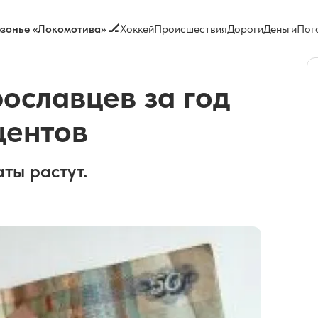
зонье «Локомотива» 🏒
Хоккей
Происшествия
Дороги
Деньги
Пог
ославцев за год
центов
ты растут.