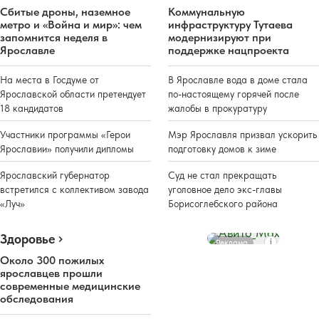
Сбитые дроны, наземное
Коммунальную
метро и «Война и мир»: чем
инфраструктуру Тутаева
запомнится неделя в
модернизируют при
Ярославле
поддержке нацпроекта
На места в Госдуме от
В Ярославле вода в доме стала
Ярославской области претендует
по-настоящему горячей после
18 кандидатов
жалобы в прокуратуру
Участники программы «Герои
Мэр Ярославля призвал ускорить
Ярославии» получили дипломы
подготовку домов к зиме
Ярославский губернатор
Суд не стал прекращать
встретился с коллективом завода
уголовное дело экс-главы
«Луч»
Борисоглебского района
Здоровье
Реклама
Около 300 пожилых
ярославцев прошли
современные медицинские
обследования