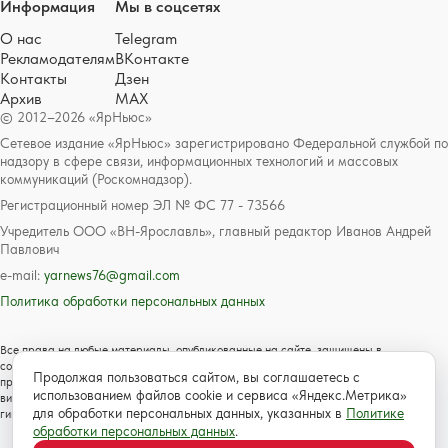
Информация
Мы в соцсетях
О нас
Telegram
Рекламодателям
ВКонтакте
Контакты
Дзен
Архив
MAX
© 2012–2026 «ЯрНьюс»
Сетевое издание «ЯрНьюс» зарегистрировано Федеральной службой по
надзору в сфере связи, информационных технологий и массовых
коммуникаций (Роскомнадзор).
Регистрационный номер ЭЛ № ФС 77 - 73566
Учредитель ООО «ВН-Ярославль», главный редактор Иванов Андрей
Павлович
e-mail:
yarnews76@gmail.com
Политика обработки персональных данных
Все права на любые материалы, опубликованные на сайте, защищены в
соответствии с российским и международным законодательством об авторском
Продолжая пользоваться сайтом, вы соглашаетесь с
праве и смежных правах. Любое использование текстовых, фото, аудио и
использованием файлов cookie и сервиса «Яндекс.Метрика»
видеоматериалов возможно только с согласия правообладателя с обязательной
для обработки персональных данных, указанных в
Политике
гиперссылкой на сайт https://www.yarnews.net; Для детей старше 16 лет.
обработки персональных данных
.