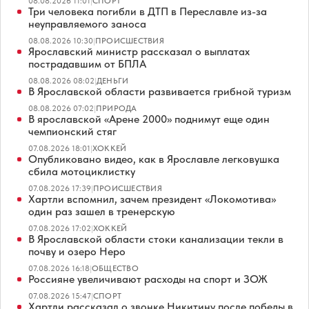
08.08.2026 11:01
|
СПОРТ
Три человека погибли в ДТП в Переславле из-за
неуправляемого заноса
08.08.2026 10:30
|
ПРОИСШЕСТВИЯ
Ярославский министр рассказал о выплатах
пострадавшим от БПЛА
08.08.2026 08:02
|
ДЕНЬГИ
В Ярославской области развивается грибной туризм
08.08.2026 07:02
|
ПРИРОДА
В ярославской «Арене 2000» поднимут еще один
чемпионский стяг
07.08.2026 18:01
|
ХОККЕЙ
Опубликовано видео, как в Ярославле легковушка
сбила мотоциклистку
07.08.2026 17:39
|
ПРОИСШЕСТВИЯ
Хартли вспомнил, зачем президент «Локомотива»
один раз зашел в тренерскую
07.08.2026 17:02
|
ХОККЕЙ
В Ярославской области стоки канализации текли в
почву и озеро Неро
07.08.2026 16:18
|
ОБЩЕСТВО
Россияне увеличивают расходы на спорт и ЗОЖ
07.08.2026 15:47
|
СПОРТ
Хартли рассказал о звонке Никитину после победы в