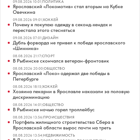
09.08.2026 10:01
|
ПОЛИТИКА
Ярославский «Локомотив» стал вторым на Кубке
Овечкина
09.08.2026 09:01
|
ХОККЕЙ
Почему я покупаю одежду в секонд-хендах и
перестала этого стесняться
09.08.2026 07:01
|
ДИЗАЙН
Дубль форварда не привел к победе ярославского
«Шинника»
08.08.2026 21:17
|
СПОРТ
В Рыбинске скончался ветеран-фронтовик
08.08.2026 20:00
|
ОБЩЕСТВО
Ярославский «Локо» одержал две победы в
Петербурге
08.08.2026 18:15
|
ХОККЕЙ
Хозяина пекарни в Ярославле наказали за половую
дискриминацию
08.08.2026 14:01
|
ОБЩЕСТВО
В Рыбинске ночью горел троллейбус
08.08.2026 13:56
|
ПРОИСШЕСТВИЯ
Портфель жилищного строительства Сбера в
Ярославской области вырос почти на треть
08.08.2026 13:54
|
НЕДВИЖИМОСТЬ