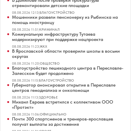
В Данилове после проверки прокуратуры
отремонтировали детские площадки
08.08.2026 12:13
|
БЛАГОУСТРОЙСТВО
Мошенники развели пенсионерку из Рыбинска на
помощь иностранцу
08.08.2026 11:51
|
КРИМИНАЛ
Коммунальную инфраструктуру Тутаева
модернизируют при поддержке нацпроекта
08.08.2026 11:23
|
ЖКХ
В Ярославской области проверили школы в восьми
округах
08.08.2026 11:20
|
ОБЩЕСТВО
Благоустройство пешеходного центра в Переславле-
Залесском будет продолжено
08.08.2026 11:15
|
БЛАГОУСТРОЙСТВО
Губернатор анонсировал открытие в Переславле
центров гемодиализа и онкопомощи
08.08.2026 11:13
|
ЗДОРОВЬЕ
Михаил Евраев встретился с коллективом ООО
«Протэкт»
08.08.2026 11:06
|
ОФИЦИАЛЬНО
Почти 300 спортсменов и тренеров-ярославцев
получат выплаты за достижения