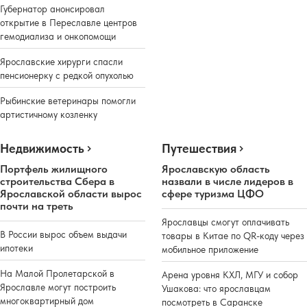
Губернатор анонсировал
открытие в Переславле центров
гемодиализа и онкопомощи
Ярославские хирурги спасли
пенсионерку с редкой опухолью
Рыбинские ветеринары помогли
артистичному козленку
Недвижимость
Путешествия
Портфель жилищного
Ярославскую область
строительства Сбера в
назвали в числе лидеров в
Ярославской области вырос
сфере туризма ЦФО
почти на треть
Ярославцы смогут оплачивать
В России вырос объем выдачи
товары в Китае по QR-коду через
ипотеки
мобильное приложение
На Малой Пролетарской в
Арена уровня КХЛ, МГУ и собор
Ярославле могут построить
Ушакова: что ярославцам
многоквартирный дом
посмотреть в Саранске