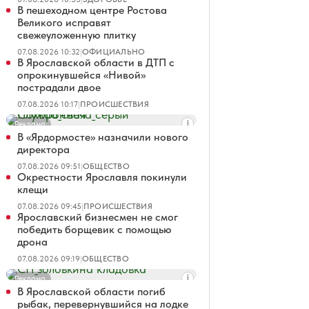
В пешеходном центре Ростова
Великого исправят
свежеуложенную плитку
07.08.2026 10:32
|
ОФИЦИАЛЬНО
В Ярославской области в ДТП с
опрокинувшейся «Нивой»
пострадали двое
07.08.2026 10:17
|
ПРОИСШЕСТВИЯ
Реклама
В «Ярдормосте» назначили нового
директора
07.08.2026 09:51
|
ОБЩЕСТВО
Окрестности Ярославля покинули
клещи
07.08.2026 09:45
|
ПРОИСШЕСТВИЯ
Ярославский бизнесмен не смог
победить борщевик с помощью
дрона
07.08.2026 09:19
|
ОБЩЕСТВО
Реклама
В Ярославской области погиб
рыбак, перевернувшийся на лодке