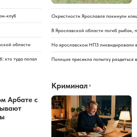
рм-клуб
Окрестности Ярославля покинули кле
В Ярославской области погиб рыбак, 
вской области
На ярославском НПЗ ликвидировали в
: кто туда попал
Полиция пресекла попытку раздеться 
Криминал
м Арбате с
рывают
ды