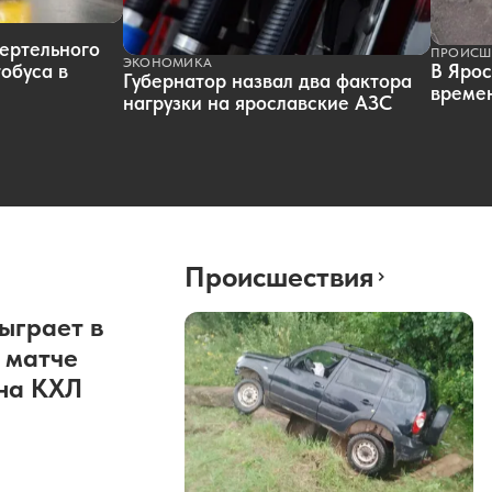
ертельного
ПРОИСШ
ЭКОНОМИКА
обуса в
В Ярос
Губернатор назвал два фактора
времен
нагрузки на ярославские АЗС
Происшествия
ыграет в
 матче
она КХЛ