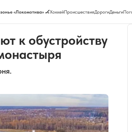
зонье «Локомотива» 🏒
Хоккей
Происшествия
Дороги
Деньги
Пог
ют к обустройству
 монастыря
ня.