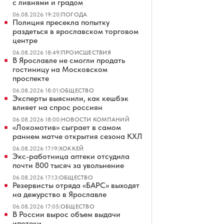
с ливнями и градом
06.08.2026 19:20
|
ПОГОДА
Полиция пресекла попытку
раздеться в ярославском торговом
центре
06.08.2026 18:49
|
ПРОИСШЕСТВИЯ
В Ярославле не смогли продать
гостиницу на Московском
проспекте
06.08.2026 18:01
|
ОБЩЕСТВО
Эксперты выяснили, как кешбэк
влияет на спрос россиян
06.08.2026 18:00
|
НОВОСТИ КОМПАНИЙ
«Локомотив» сыграет в самом
раннем матче открытия сезона КХЛ
06.08.2026 17:19
|
ХОККЕЙ
Экс-работница аптеки отсудила
почти 800 тысяч за увольнение
06.08.2026 17:13
|
ОБЩЕСТВО
Резервисты отряда «БАРС» выходят
на дежурство в Ярославле
06.08.2026 17:05
|
ОБЩЕСТВО
В России вырос объем выдачи
ипотеки