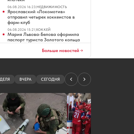
06.08.2026 16:23
|
НЕДВИЖИМОСТЬ
Ярославский «Локомотив»
отправил четырех хоккеистов в
фарм-клуб
06.08.2026 15:21
|
ХОККЕЙ
Мария Львова-Белова оформила
паспорт туриста Золотого кольца
06.08.2026 14:09
|
ОБЩЕСТВО
Больше новостей
Горел резервуар НПЗ, четверо
ранено: что еще известно об атаке
БПЛА на Ярославль
06.08.2026 14:07
|
ПРОИСШЕСТВИЯ
В Ярославле мужчину будут судить
ДЕЛЯ
за взятку, положенную в стол
ВЧЕРА
СЕГОДНЯ
06.08.2026 13:13
|
КРИМИНАЛ
В Рыбинске на время
полумарафона перекроют проезд
по центру
06.08.2026 12:47
|
АВТО
Крестный отец из российского
поселка усыновил детей
нигерийского принца
06.08.2026 12:42
|
ОБЩЕСТВО