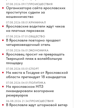
07.08.2026 09:17
|
ПРОИСШЕСТВИЯ
Организатора сайта ярославских
проституток судили за
мошенничество
07.08.2026 08:01
|
КРИМИНАЛ
Ярославские водители ждут чеков
на платных парковках
07.08.2026 07:01
|
ОБЩЕСТВО
В Ярославле повторно продают
четырехзвездочный отель
07.08.2026 06:01
|
ЭКОНОМИКА
Ярославец просит не превращать
Тверицкий пляж в волейбольную
площадку
07.08.2026 05:01
|
СПОРТ
На места в Госдуме от Ярославской
области претендует 18 кандидатов
07.08.2026 04:01
|
ПОЛИТИКА
На ярославском НПЗ
ликвидировали возгорание
резервуаров
06.08.2026 21:34
|
ПРОИСШЕСТВИЯ
В Ярославле ждут штормовой ветер